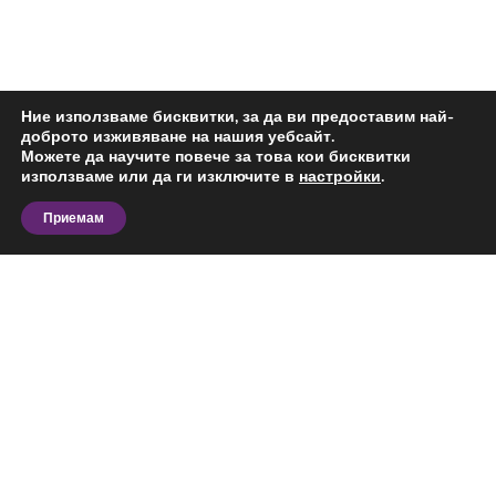
Ние използваме бисквитки, за да ви предоставим най-
доброто изживяване на нашия уебсайт.
Можете да научите повече за това кои бисквитки
използваме или да ги изключите в
настройки
.
Приемам
Разгледайте актуалните предложения за двустаен
апартамент за продажба в Балик, Добрич и
сравнете офертите според вашия бюджет,
предпочитана локация, площ и предназначение.
На тази страница ще откриете обяви за
конкретния тип имот в избрания район,
Виж повече
подходящи за лично ползване, бизнес дейност или
инвестиция.