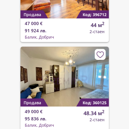
Продава
Код: 396712
47 000 €
2
44 м
91 924 лв.
2-стаен
Балик, Добрич
Продава
Код: 360125
49 000 €
2
48.34 м
95 836 лв.
2-стаен
Балик, Добрич