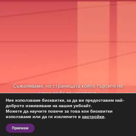
Съжаляваме, но страницата която търсите не
може да бъде намерена.
Молим Ви върнете се към началната страница или
Ние използваме бисквитки, за да ви предоставим най-
доброто изживяване на нашия уебсайт.
се свържете с нас на
office@imotipremier.com
Можете да научите повече за това кои бисквитки
използваме или да ги изключите в
настройки
.
КЪМ НАЧАЛНАТА СТРАНИЦА
Приемам