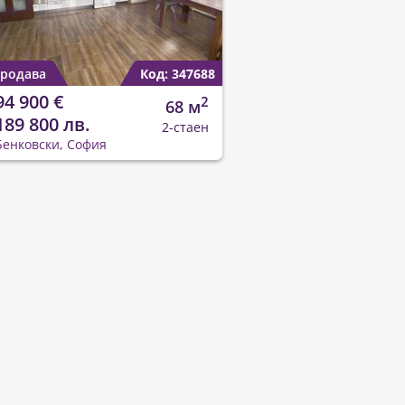
родава
Код: 347688
94 900 €
2
68 м
189 800 лв.
2-стаен
Бенковски, София