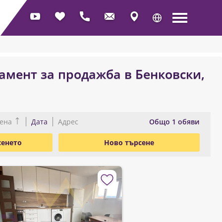
амент за продажба в Бенковски,
Oбщо 1 обяви
ена
Дата
Адрес
сенето
Ново търсене