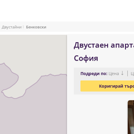
Двустайни
Бенковски
Двустаен апарт
София
Подреди по:
Цена
Ц
Коригирай тър