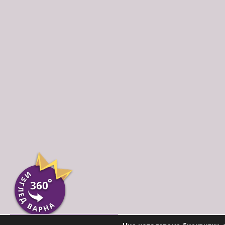
Пиши ни във Вайбър