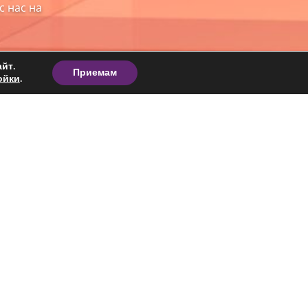
с нас на
йт.
Приемам
ойки
.
КОНТАКТИ
+359 879 590 022 - Варна