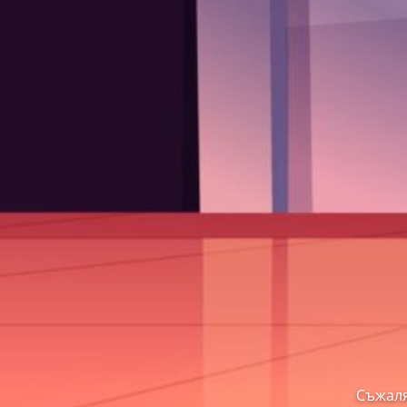
Съжаля