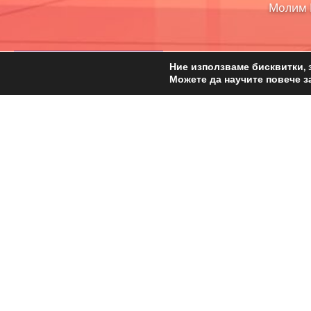
Молим В
Пиши ни във Вайбър
Ние използваме бисквитки, 
Можете да научите повече з
ОФИС
ЗА НАС
гр. Варна
Нашият екип