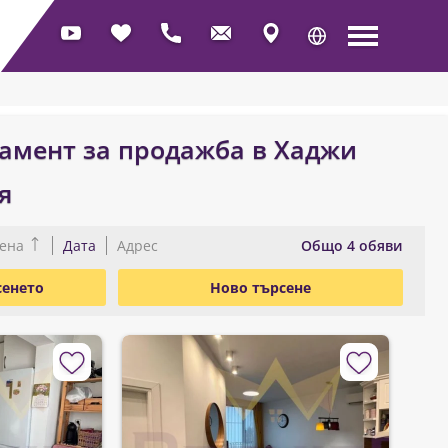
амент за продажба в Хаджи
я
Oбщо 4 обяви
ена
Дата
Адрес
сенето
Ново търсене