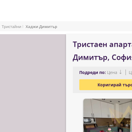
Тристайни
Хаджи Димитър
Тристаен апарт
Димитър, Софи
Подреди по:
Цена
Ц
Коригирай тър