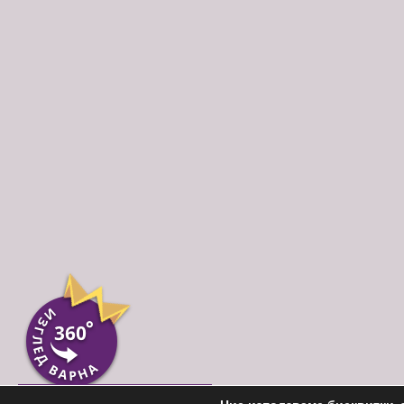
Пиши ни във Вайбър