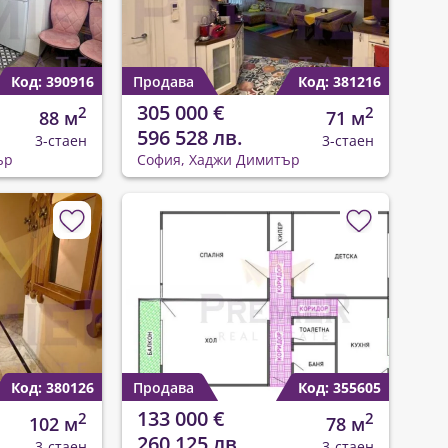
Код: 390916
Продава
Код: 381216
305 000 €
2
2
88 м
71 м
596 528 лв.
3-стаен
3-стаен
ър
София, Хаджи Димитър
Код: 380126
Продава
Код: 355605
133 000 €
2
2
102 м
78 м
260 125 лв.
3-стаен
3-стаен