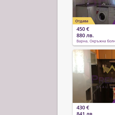
Отдава
450 €
880 лв.
Варна, Окръжна бол
430 €
841 лв.