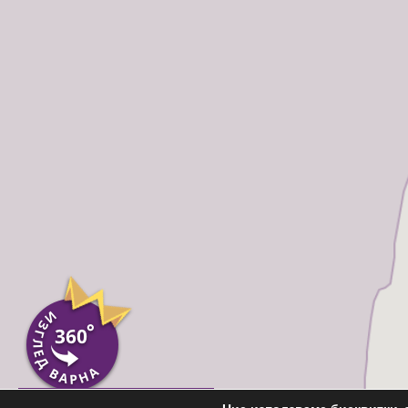
Пиши ни във Вайбър