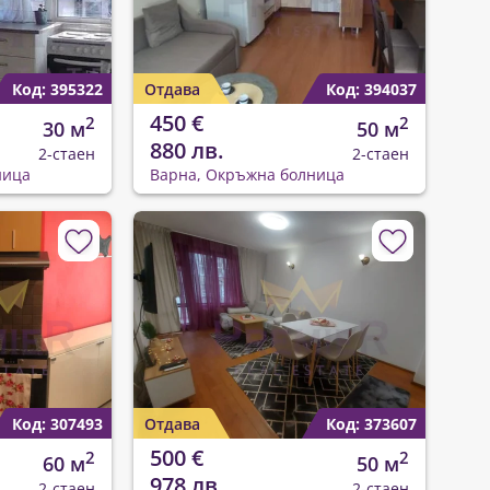
Код: 395322
Отдава
Код: 394037
450 €
2
2
30 м
50 м
880 лв.
2-стаен
2-стаен
ница
Варна, Окръжна болница
Код: 307493
Отдава
Код: 373607
500 €
2
2
60 м
50 м
978 лв.
2-стаен
2-стаен