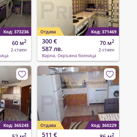
Код: 373236
Отдава
Код: 371469
300 €
2
2
60 м
70 м
587 лв.
2-стаен
2-стаен
ница
Варна, Окръжна болница
Код: 365245
Отдава
Код: 360229
511 €
2
2
52 м
86 м