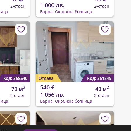
1 000 лв.
2-стаен
2-стаен
ница
Варна, Окръжна болница
Код: 358540
Отдава
Код: 351849
540 €
2
2
70 м
40 м
1 056 лв.
2-стаен
2-стаен
ница
Варна, Окръжна болница