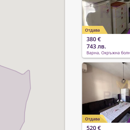
Отдава
380 €
743 лв.
Варна, Окръжна бол
Отдава
520 €