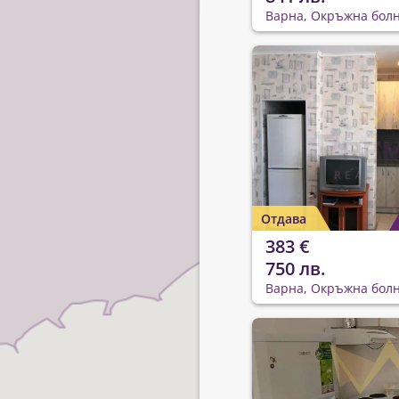
Варна, Окръжна бол
Отдава
383 €
750 лв.
Варна, Окръжна бол