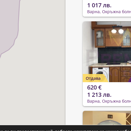
1 017 лв.
Варна, Окръжна бол
Отдава
620 €
1 213 лв.
Варна, Окръжна бол