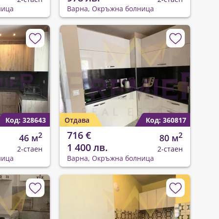
ница
Варна, Окръжна болница
Код: 328643
Отдава
Код: 360817
716 €
2
2
46 м
80 м
1 400 лв.
2-стаен
2-стаен
ница
Варна, Окръжна болница