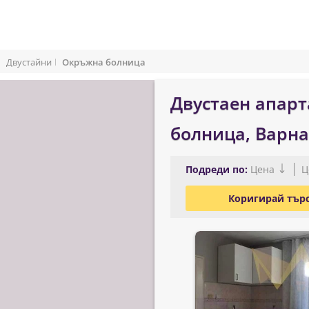
Двустайни
Окръжна болница
Двустаен апар
болница, Варна
Подреди по:
Цена
Ц
Коригирай тър