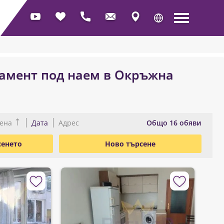
тамент под наем в Окръжна
Oбщо 16 обяви
ена
Дата
Адрес
сенето
Ново търсене