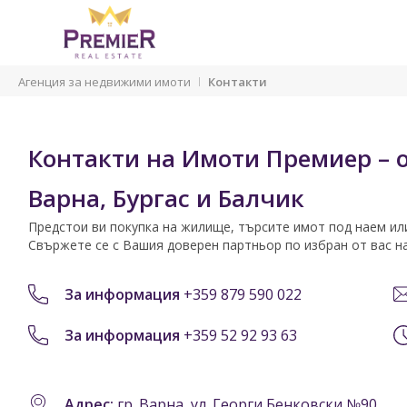
Агенция за недвижими имоти
Контакти
Контакти на Имоти Премиер – о
Варна, Бургас и Балчик
Предстои ви покупка на жилище, търсите имот под наем ил
Свържете се с Вашия доверен партньор по избран от вас на
За информация
+359 879 590 022
За информация
+359 52 92 93 63
Адрес:
гр. Варна, ул. Георги Бенковски №90