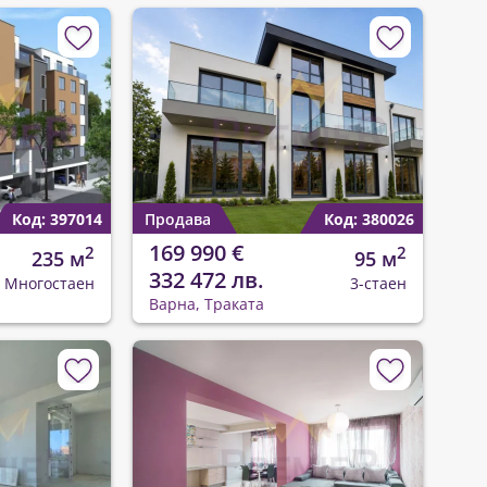
Код: 397014
Продава
Код: 380026
169 990 €
2
2
235 м
95 м
332 472 лв.
Многостаен
3-стаен
Варна, Траката