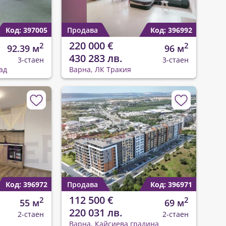
Код: 397005
Продава
Код: 396992
220 000 €
2
2
92.39 м
96 м
430 283 лв.
3-стаен
3-стаен
ад
Варна, ЛК Тракия
Код: 396972
Продава
Код: 396971
112 500 €
2
2
55 м
69 м
220 031 лв.
2-стаен
2-стаен
Варна, Кайсиева градина