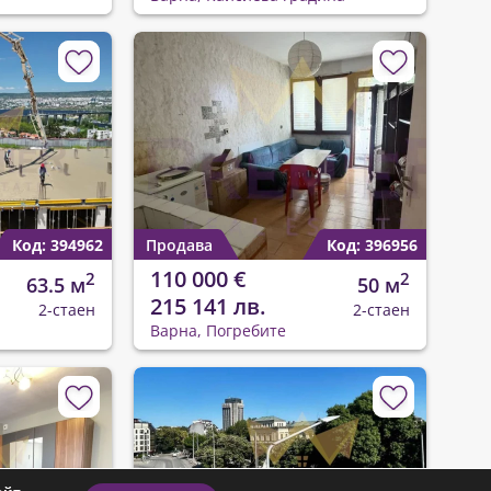
Код: 394962
Продава
Код: 396956
110 000 €
2
2
63.5 м
50 м
215 141 лв.
2-стаен
2-стаен
Варна, Погребите