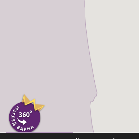
Пиши ни във Вайбър