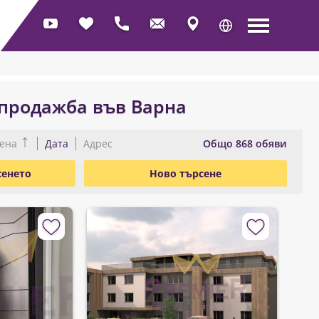
 продажба във Варна
Oбщо 868 обяви
ена
Дата
Адрес
сенето
Ново търсене