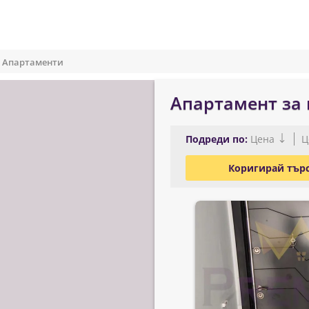
Апартаменти
Апартамент за
Подреди по:
Цена
Ц
Коригирай тър