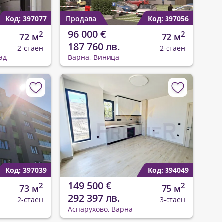
Код: 397077
Продава
Код: 397056
96 000 €
2
2
72 м
72 м
187 760 лв.
2-стаен
2-стаен
ад
Варна, Виница
Код: 397039
Код: 394049
149 500 €
2
2
73 м
75 м
292 397 лв.
2-стаен
3-стаен
Аспарухово, Варна