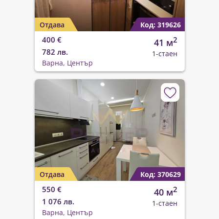
Отдава
Код: 319626
400 €
2
41 м
782 лв.
1-стаен
Варна, Център
Отдава
Код: 370629
550 €
2
40 м
1 076 лв.
1-стаен
Варна, Център