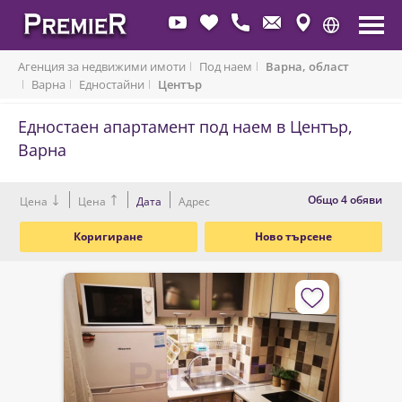
Агенция за недвижими имоти
Под наем
Варна, област
Варна
Едностайни
Център
Едностаен апартамент под наем в Център,
Варна
Oбщо 4 обяви
Цена
Цена
Дата
Адрес
Коригиране
Ново търсене