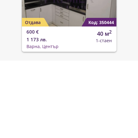
Отдава
Код: 350444
600 €
2
40 м
1 173 лв.
1-стаен
Варна, Център