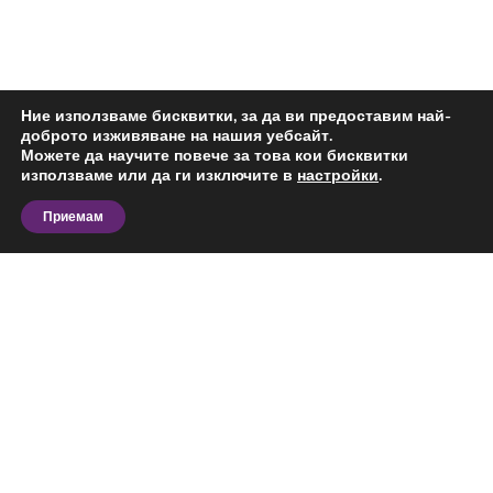
Ние използваме бисквитки, за да ви предоставим най-
доброто изживяване на нашия уебсайт.
Можете да научите повече за това кои бисквитки
използваме или да ги изключите в
настройки
.
Приемам
Търсите едностаен апартамент под наем в Център,
Варна? На тази страница ще откриете актуални
предложения за имоти под наем.
Изборът на имот под наем в Център, Варна зависи
както от характеристиките на самия обект, така и
от удобствата на района. При жилищните имоти
Виж повече
значение имат близостта до градски транспорт,