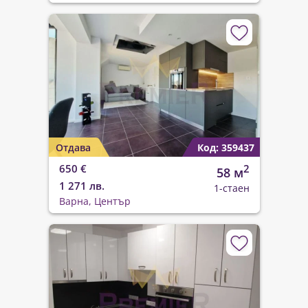
Отдава
Код: 359437
650 €
2
58 м
1 271 лв.
1-стаен
Варна, Център