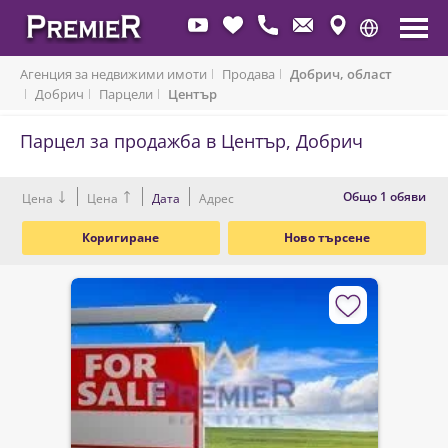
Агенция за недвижими имоти
Продава
Добрич, област
Добрич
Парцели
Център
Парцел за продажба в Център, Добрич
Oбщо 1 обяви
Цена
Цена
Дата
Адрес
Коригиране
Ново търсене