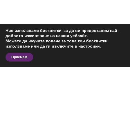
Ние използваме бисквитки, за да ви предоставим най-
доброто изживяване на нашия уебсайт.
Можете да научите повече за това кои бисквитки
използваме или да ги изключите в
настройки
.
Приемам
Разгледайте актуалните предложения за парцел за
продажба в Център, Добрич и сравнете офертите
според вашия бюджет, предпочитана локация,
площ и предназначение. На тази страница ще
откриете обяви за конкретния тип имот в
избрания район, подходящи за лично ползване,
Виж повече
бизнес дейност или инвестиция.