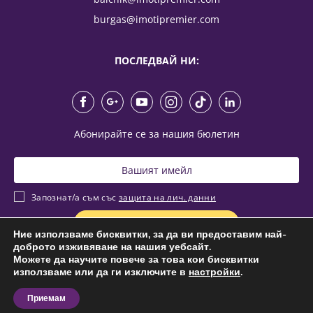
burgas@imotipremier.com
ПОСЛЕДВАЙ НИ:
Абонирайте се за нашия бюлетин
Запознат/а съм със
защита на лич. данни
Ние използваме бисквитки, за да ви предоставим най-
доброто изживяване на нашия уебсайт.
Можете да научите повече за това кои бисквитки
© 2026 Имоти Премиер,
All rights reserved.
използваме или да ги изключите в
настройки
.
Общи условия
|
Защита личните данни
|
Карта на сайта
Приемам
Изработка на сайт
от