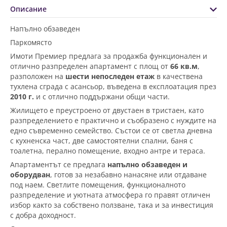
Описание
Напълно обзаведен
Паркомясто
Имоти Премиер предлага за продажба функционален и
отлично разпределен апартамент с площ от
66 кв.м
,
разположен на
шести непоследен етаж
в качествена
тухлена сграда с асансьор, въведена в експлоатация през
2010 г.
и с отлично поддържани общи части.
Жилището е преустроено от двустаен в тристаен, като
разпределението е практично и съобразено с нуждите на
едно съвременно семейство. Състои се от светла дневна
с кухненска част, две самостоятелни спални, баня с
тоалетна, перално помещение, входно антре и тераса.
Апартаментът се предлага
напълно обзаведен и
оборудван
, готов за незабавно нанасяне или отдаване
под наем. Светлите помещения, функционалното
разпределение и уютната атмосфера го правят отличен
избор както за собствено ползване, така и за инвестиция
с добра доходност.