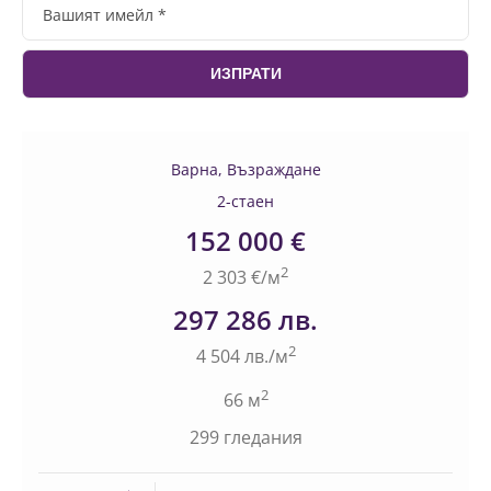
Варна, Възраждане
2-стаен
152 000 €
2
2 303 €/м
297 286 лв.
2
4 504 лв./м
2
66 м
299 гледания