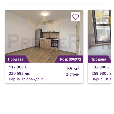
Продава
Код: 396972
Продава
117 900 €
2
132 900 €
55 м
230 592 лв.
259 930 лв.
2-стаен
Варна, Възраждане
Варна, Въз