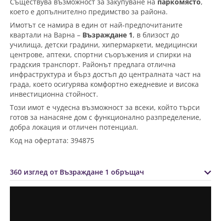
Съществува възможност за закупуване на
паркомясто
,
което е допълнително предимство за района.
Имотът се намира в един от най-предпочитаните
квартали на Варна –
Възраждане 1
, в близост до
училища, детски градини, хипермаркети, медицински
центрове, аптеки, спортни съоръжения и спирки на
градския транспорт. Районът предлага отлична
инфраструктура и бърз достъп до централната част на
града, което осигурява комфортно ежедневие и висока
инвестиционна стойност.
Този имот е чудесна възможност за всеки, който търси
готов за нанасяне дом с функционално разпределение,
добра локация и отличен потенциал.
Код на офертата: 394875
360 изглед от Възраждане 1 обръщач