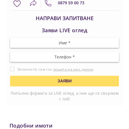
0879 59 00 73
НАПРАВИ ЗАПИТВАНЕ
Заяви LIVE оглед
Запознат/а съм със
защита на лич. данни
Попълни формата за LIVE оглед, а ние ще се свържем
с теб!
Подобни имоти