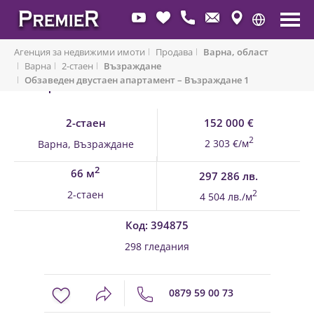
Агенция за недвижими имоти
Продава
Варна, област
Варна
2-стаен
Възраждане
Обзаведен двустаен апартамент – Възраждане 1
Обратно към имоти
2-стаен
152 000 €
2
2 303 €/м
Варна, Възраждане
2
66 м
297 286 лв.
2-стаен
2
4 504 лв./м
Код: 394875
298 гледания
0879 59 00 73