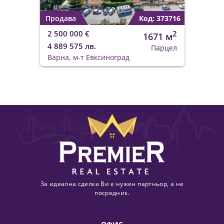
Продава
Код: 373716
2 500 000 €
2
1671 м
4 889 575 лв.
Парцел
Варна, м-т Евксиноград
За идеална сделка Ви е нужен партньор, а не
посредник.