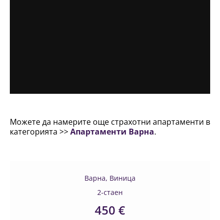
Можете да намерите още страхотни апартаменти в
категорията >>
Апартаменти Варна
.
Варна, Виница
2-стаен
450 €