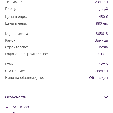
Тип имот:
2-стаен
Площ:
2
79 м
Цена в евро:
450 €
Цена в лева:
880 лв.
Код на имота:
365613
Район:
Виница
Строителсво:
Тухла
Година на строителство:
2017 г.
Етаж:
2 от 5
Състояние:
Освежен
Ниво на обзавеждане:
Обзаведен
Особености
Асансьор