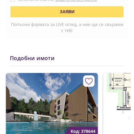
Попълни формата за LIVE оглед, а ние ще се свържем
с теб!
Подобни имоти
Код: 378644