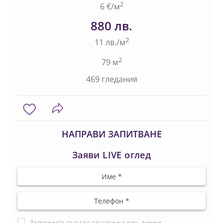
2
6 €/м
880 лв.
2
11 лв./м
2
79 м
469 гледания
НАПРАВИ ЗАПИТВАНЕ
Заяви LIVE оглед
Запознат/а съм със
защита на лич. данни