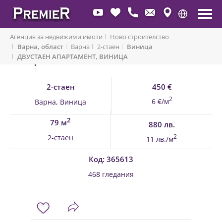
Агенция за недвижими имоти
Ново строителство
Варна, област
Варна
2-стаен
Виница
ДВУСТАЕН АПАРТАМЕНТ, ВИНИЦА
Обратно към имоти
2-стаен
450 €
2
6 €/м
Варна, Виница
2
79 м
880 лв.
2-стаен
2
11 лв./м
Код: 365613
468 гледания