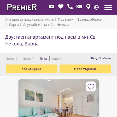
Агенция за недвижими имоти
Под наем
Варна, област
Варна
Двустайни
м-т Св. Никола
Двустаен апартамент под наем в м-т Св.
Никола, Варна
Oбщо 1 обяви
Цена
Цена
Дата
Адрес
Коригиране
Ново търсене