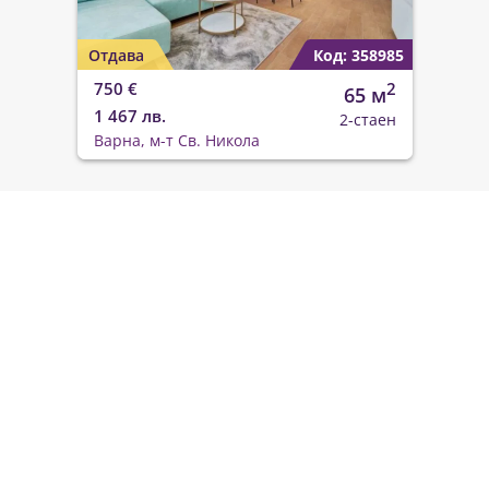
Отдава
Код: 358985
750 €
2
65 м
1 467 лв.
2-стаен
Варна, м-т Св. Никола