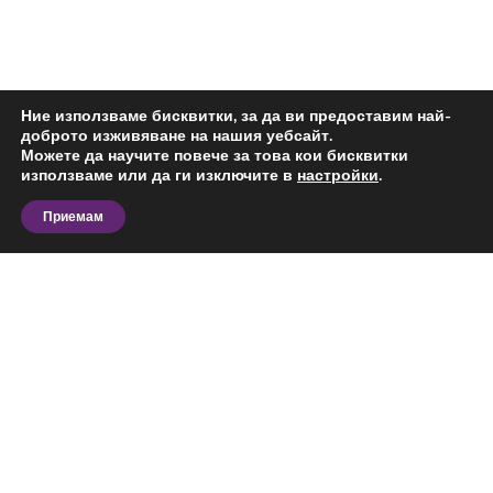
Ние използваме бисквитки, за да ви предоставим най-
доброто изживяване на нашия уебсайт.
Можете да научите повече за това кои бисквитки
използваме или да ги изключите в
настройки
.
Приемам
Търсите двустаен апартамент под наем в м-т Св.
Никола, Варна? На тази страница ще откриете
актуални предложения за имоти под наем.
Изборът на имот под наем в м-т Св. Никола, Варна
зависи както от характеристиките на самия обект,
така и от удобствата на района. При жилищните
Виж повече
имоти значение имат близостта до градски