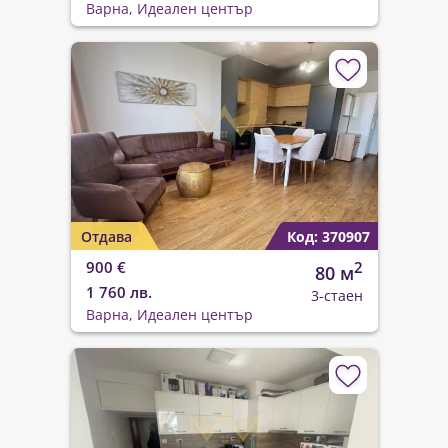
Варна, Идеален център
Отдава
Код: 370907
900 €
2
80 м
1 760 лв.
3-стаен
Варна, Идеален център