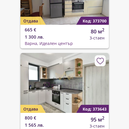
Отдава
Код: 373700
665 €
2
80 м
1 300 лв.
3-стаен
Варна, Идеален център
Отдава
Код: 373643
800 €
2
95 м
1 565 лв.
3-стаен