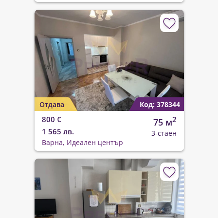
Отдава
Код: 378344
800 €
2
75 м
1 565 лв.
3-стаен
Варна, Идеален център