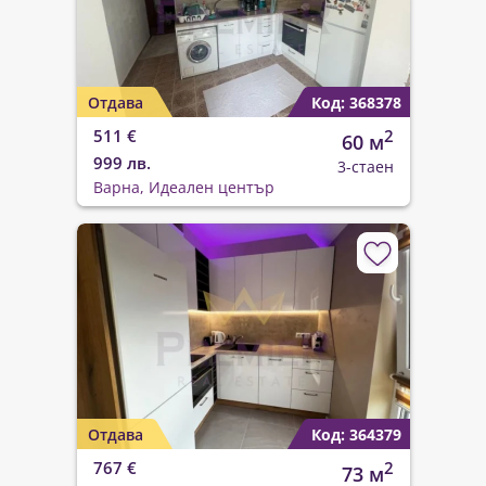
Отдава
Код: 368378
511 €
2
60 м
999 лв.
3-стаен
Варна, Идеален център
Отдава
Код: 364379
767 €
2
73 м