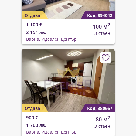
Отдава
Код: 394042
1 100 €
2
100 м
2 151 лв.
3-стаен
Варна, Идеален център
Отдава
Код: 380667
900 €
2
80 м
1 760 лв.
3-стаен
Варна, Идеален център