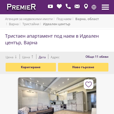
Агенция за недвижими имоти
Под наем
Варна, област
Варна
Тристайни
Идеален център
Тристаен апартамент под наем в Идеален
център, Варна
Oбщо 11 обяви
Цена
Цена
Дата
Адрес
Коригиране
Ново търсене