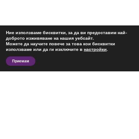
Ние използваме бисквитки, за да ви предоставим най-
доброто изживяване на нашия уебсайт.
Можете да научите повече за това кои бисквитки
използваме или да ги изключите в
настройки
.
Приемам
Разгледайте актуалните предложения за
четиристаен апартамент за продажба в Център,
Добрич и сравнете офертите според вашия
бюджет, предпочитана локация, площ и
предназначение. На тази страница ще откриете
обяви за конкретния тип имот в избрания район,
Виж повече
подходящи за лично ползване, бизнес дейност или
инвестиция.