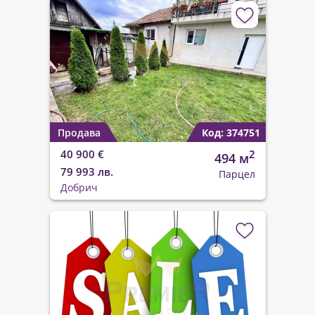
Продава
Код: 374751
40 900 €
2
494 м
79 993 лв.
Парцел
Добрич