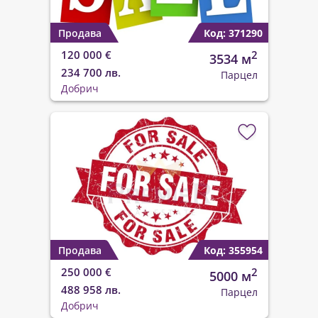
Продава
Код: 371290
120 000 €
2
3534 м
234 700 лв.
Парцел
Добрич
Продава
Код: 355954
250 000 €
2
5000 м
488 958 лв.
Парцел
Добрич