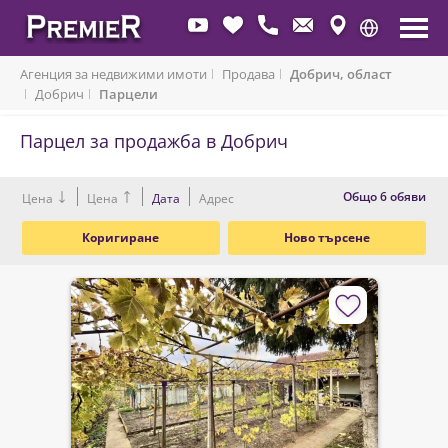
Агенция за недвижими имоти
Продава
Добрич, област
Добрич
Парцели
Парцел за продажба в Добрич
Oбщо 6 обяви
Цена
Цена
Дата
Адрес
Коригиране
Ново търсене