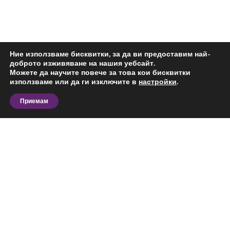
Ние използваме бисквитки, за да ви предоставим най-
доброто изживяване на нашия уебсайт.
Можете да научите повече за това кои бисквитки
използваме или да ги изключите в
настройки
.
Приемам
Планирате покупка на парцел и търсите актуални
предложения в Добрич? Разгледайте наличните
обяви и сравнете различни варианти според
вашия бюджет, предпочитана локация, площ и
състояние на имота. На тази страница ще откриете
предложения за парцел за продажба в Добрич,
Виж повече
подходящи както за лично ползване, така и за
инвестиционна цел.