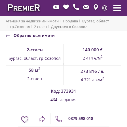
Агенция за недвижими имоти
Продава
Бургас, област
гр.Созопол
2-стаен
Двустаен в Созопол
Обратно към имоти
2-стаен
140 000 €
2
2 414 €/м
Бургас, област, гр.Созопол
2
58 м
273 816 лв.
2-стаен
2
4 721 лв./м
Код: 373931
464 гледания
0879 598 018