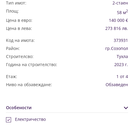
Тип имот:
2-стаен
Площ:
2
58 м
Цена в евро:
140 000 €
Цена в лева:
273 816 лв.
Код на имота:
373931
Район:
гр.Созопол
Строителсво:
Тухла
Година на строителство:
2023 г.
Етаж:
1 от 4
Ниво на обзавеждане:
Обзаведен
Особености
Електричество