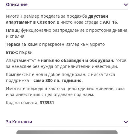
Описание
Имоти Премиер предлага за продажба
двустаен
апартамент в Созопол
в чисто нова сграда с
АКТ 16
.
Площ:
функционално разпределение с просторна дневна
и спалня
Тераса 15 кв.м
с прекрасен изглед към морето
Етаж:
първи
Апартаментът е
напълно обзаведен и оборудван
, готов
за нанасяне без нужда от допълнителни инвестиции.
Комплексът е нов и добре поддържан, с ниска такса
поддръжка –
само 300 лв. годишно
.
Имотът е подходящ както за целогодишно живеене, така
и за инвестиция с цел отдаване под наем.
Код на обявата:
373931
За Контакти