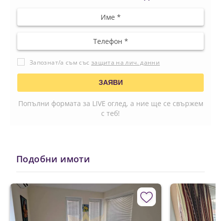
Запознат/а съм със
защита на лич. данни
Попълни формата за LIVE оглед, а ние ще се свържем
с теб!
Подобни имоти