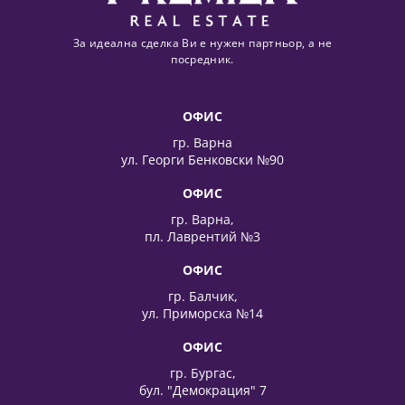
За идеална сделка Ви е нужен партньор, а не
посредник.
ОФИС
гр. Варна
ул. Георги Бенковски №90
ОФИС
гр. Варна,
пл. Лаврентий №3
ОФИС
гр. Балчик,
ул. Приморска №14
ОФИС
гр. Бургас,
бул. "Демокрация" 7