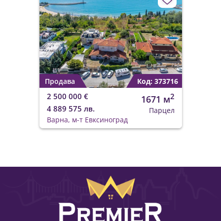
Продава
Код: 373716
2 500 000 €
2
1671 м
4 889 575 лв.
Парцел
Варна, м-т Евксиноград