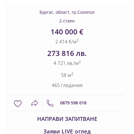
Бургас, област, гр.Созопол
2-стаен
140 000 €
2
2 414 €/м
273 816 лв.
2
4 721 лв./м
2
58 м
465 гледания
0879 598 018
НАПРАВИ ЗАПИТВАНЕ
Заяви LIVE оглед