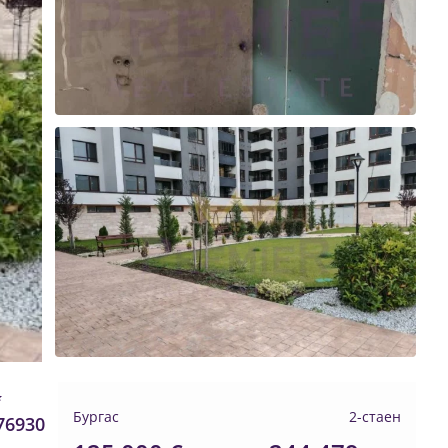
✨
Бургас
2-стаен
76930