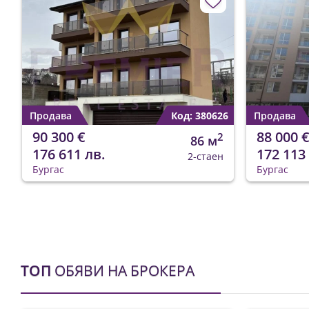
Продава
Код: 380626
Продава
90 300 €
88 000 €
2
86 м
176 611 лв.
172 113
2-стаен
Бургас
Бургас
ТОП
ОБЯВИ НА БРОКЕРА