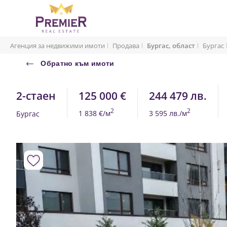
Агенция за недвижими имоти
Продава
Бургас, област
Бургас
Обратно към имоти
2-стаен
125 000 €
244 479 лв.
2
2
1 838 €/м
3 595 лв./м
Бургас