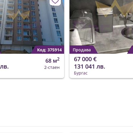
Код: 375914
Продава
67 000 €
2
68 м
 лв.
131 041 лв.
2-стаен
Бургас