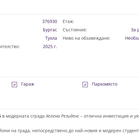
376930
Етаж:
Бургас
Състояние:
За 
Тухла
Ниво на обзавеждане:
Необз
ителство:
2025 г.
Гараж
Паркомясто
6
в модерната сграда
Хелена Резиденс
– отлична инвестиция и у
йони на града, непосредствено до най-новия и модерен студен