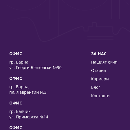
ОФИС
ЗА НАС
гр. Варна
Нашият екип
ул. Георги Бенковски №90
Отзиви
ОФИС
Кариери
гр. Варна,
Блог
пл. Лаврентий №3
Контакти
ОФИС
гр. Балчик,
ул. Приморска №14
ОФИС