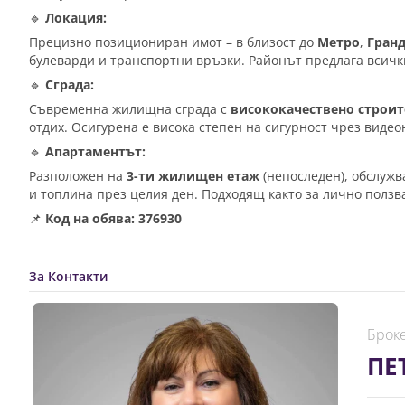
🔹
Локация:
Прецизно позициониран имот – в близост до
Метро
,
Гранд
булеварди и транспортни връзки. Районът предлага всичк
🔹
Сграда:
Съвременна жилищна сграда с
висококачествено строит
отдих. Осигурена е висока степен на сигурност чрез вид
🔹
Апартаментът:
Разположен на
3-ти жилищен етаж
(непоследен), обслужв
и топлина през целия ден. Подходящ както за лично ползва
📌
Код на обява: 376930
За Контакти
Броке
ПЕ