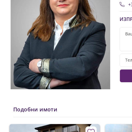
+3
ИЗПР
Подобни имоти