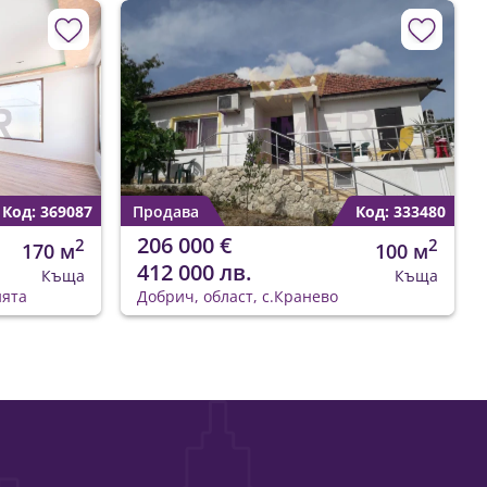
Код: 369087
Продава
Код: 333480
206 000 €
2
2
170 м
100 м
412 000 лв.
Къща
Къща
ията
Добрич, област, с.Кранево