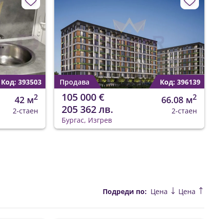
Код: 393503
Продава
Код: 396139
105 000 €
2
2
42 м
66.08 м
205 362 лв.
2-стаен
2-стаен
Бургас, Изгрев
Подреди по:
Цена
Цена