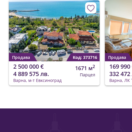
Продава
Код: 373716
Продава
2 500 000 €
169 990 
2
1671 м
4 889 575 лв.
332 472 
Парцел
Варна, м-т Евксиноград
Варна, ЛК 