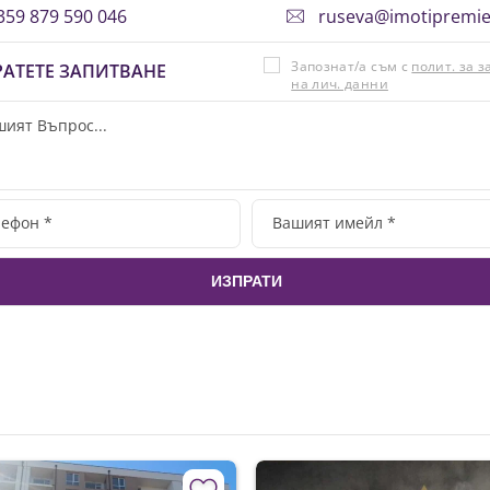
59 879 590 046
ruseva@imotipremi
Запознат/а съм с
полит. за 
АТЕТЕ ЗАПИТВАНЕ
на лич. данни