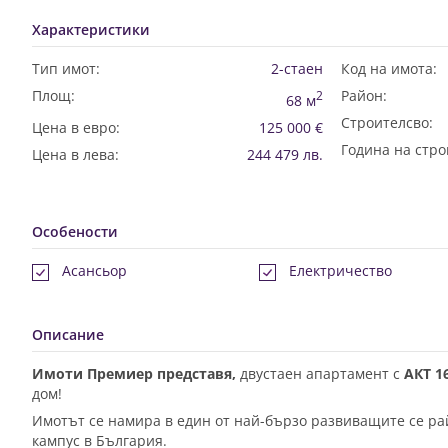
Характеристики
Тип имот:
2-стаен
Код на имота:
Площ:
Район:
2
68 м
Строителсво:
Цена в евро:
125 000 €
Година на стро
Цена в лева:
244 479 лв.
Особености
Асансьор
Електричество
Описание
Имоти Премиер представя,
двустаен апартамент с
АКТ 1
дом!
Имотът се намира в един от най-бързо развиващите се ра
кампус в България.