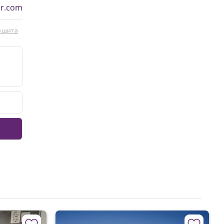
er.com
защита