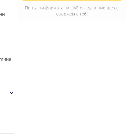
Попълни формата за LIVE оглед, а ние ще се
свържем с теб!
вни
етлина