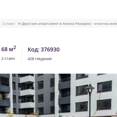
2-стаен
✨ Двустаен апартамент в Хелена Резиденс – отлична инв
2
68 м
Код: 376930
2-стаен
428 гледания