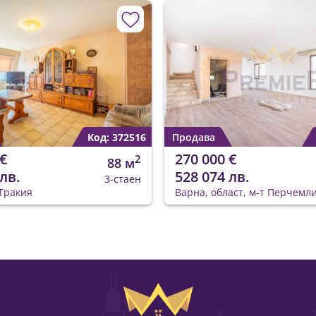
Код: 372516
Продава
€
270 000 €
2
88 м
лв.
528 074 лв.
3-стаен
Тракия
Варна, област, м-т Перчемл