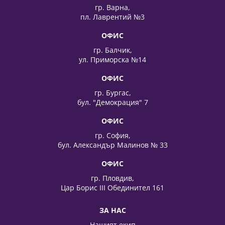
гр. Варна,
пл. Лаврентий №3
ОФИС
гр. Балчик,
ул. Приморска №14
ОФИС
гр. Бургас,
бул. "Демокрация" 7
ОФИС
гр. София,
бул. Александър Малинов № 33
ОФИС
гр. Пловдив,
Цар Борис III Обединител 161
ЗА НАС
Нашият екип