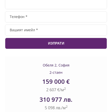
Обеля 2, София
2-стаен
159 000 €
2
2 607 €/м
310 977 лв.
2
5 098 лв./м