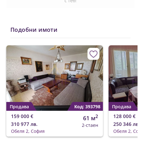
с теб!
Подобни имоти
Продава
Код: 393798
Продава
159 000 €
2
128 000 €
61 м
310 977 лв.
250 346 лв.
2-стаен
Обеля 2, София
Обеля 2, Со