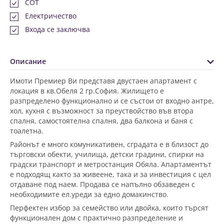
СОТ
Електричество
Входа се заключва
Описание
Имоти Премиер Ви представя двустаен апартамент с
локация в кв.Обеля 2 гр.София. Жилището е
разпределено функционално и се състои от входно антре,
хол, кухня с възможност за преуствойство във втора
спалня, самостоятелна спалня, два балкона и баня с
тоалетна.
Районът е много комуникативен, сградата е в близост до
търговски обекти, училища, детски градини, спирки на
градски транспорт и метростанция Обяла. Апартаментът
е подходящ както за живеене, така и за инвестиция с цел
отдаване под наем. Продава се напълно обзаведен с
необходимите ел.уреди за едно домакинство.
Перфектен избор за семейство или двойка, които търсят
функционален дом с практично разпределение и