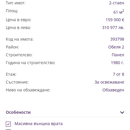
Тип имот:
2-стаен
Площ:
2
61 м
Цена в евро:
159 000 €
Цена в лева:
310 977 лв.
Код на имота:
393798
Район:
Обеля 2
Строителсво:
Панел
Година на строителство:
1980 г.
Етаж:
7 от 8
Състояние:
За освежаване
Ниво на обзавеждане:
Обзаведен
Особености
Масивна външна врата