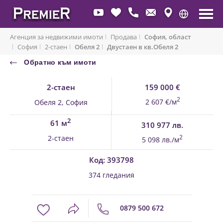
Агенция за недвижими имоти
Продава
София, област
София
2-стаен
Обеля 2
Двустаен в кв.Обеля 2
Обратно към имоти
2-стаен
159 000 €
2
2 607 €/м
Обеля 2, София
2
61 м
310 977 лв.
2-стаен
2
5 098 лв./м
Код: 393798
374 гледания
0879 500 672