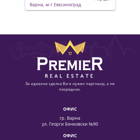
Варна, м-т Евксиноград
За идеална сделка Ви е нужен партньор, а не
посредник.
ОФИС
гр. Варна
ул. Георги Бенковски №90
ОФИС