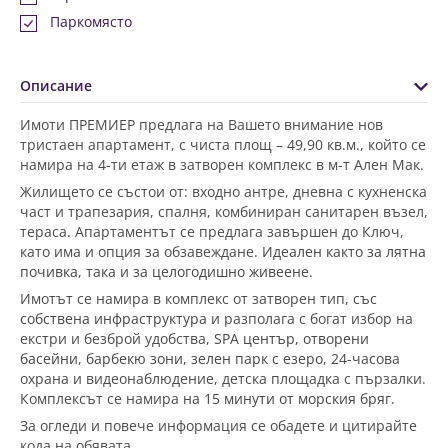
Паркомясто
Описание
Имоти ПРЕМИЕР предлага на Вашето внимание нов
тристаен апартамент, с чиста площ – 49,90 кв.м., който се
намира на 4-ти етаж в затворен комплекс в м-т Ален Мак.
Жилището се състои от: входно антре, дневна с кухненска
част и трапезария, спалня, комбиниран санитарен възел,
тераса. Апартаментът се предлага завършен до Ключ,
като има и опция за обзавеждане.
Идеален както за лятна
почивка, така и за целогодишно живеене.
Имотът се намира в комплекс от затворен тип,
със
собствена инфраструктура и
разполага с богат избор на
екстри и безброй удобства,
SPA център, отворени
басейни
,
барбекю зони, зелен парк с езеро,
24-часова
охрана и видеонаблюдение, детска площадка с пързалки.
Комплексът се намира
на 15 минути от морския бряг
.
За огледи и повече информация се обадете и цитирайте
кода на обявата.