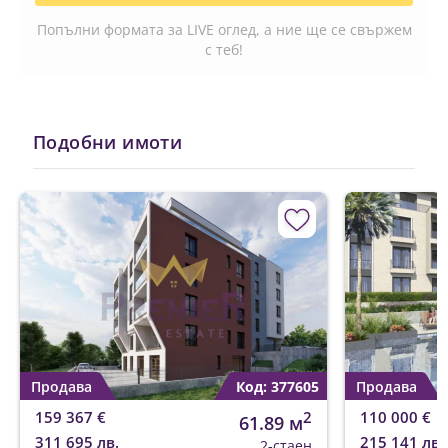
Попълни формата за LIVE оглед, а ние ще се свържем
с теб!
Подобни имоти
Продава
Код: 377605
Продава
159 367 €
2
110 000 €
61.89 м
311 695 лв.
215 141 лв.
2-стаен