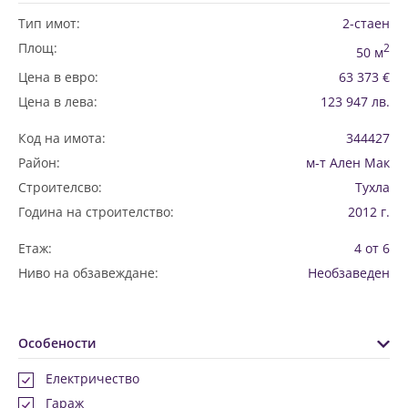
Тип имот:
2-стаен
Площ:
2
50 м
Цена в евро:
63 373 €
Цена в лева:
123 947 лв.
Код на имота:
344427
Район:
м-т Ален Мак
Строителсво:
Тухла
Година на строителство:
2012 г.
Етаж:
4 от 6
Ниво на обзавеждане:
Необзаведен
Особености
Електричество
Гараж