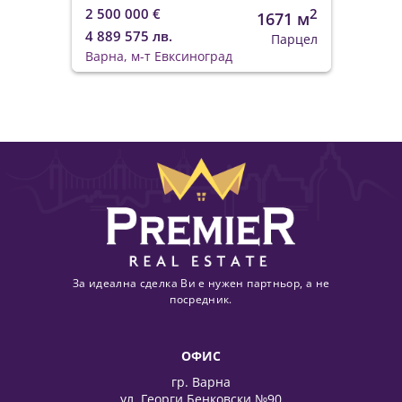
2 500 000 €
2
1671 м
4 889 575 лв.
Парцел
Варна, м-т Евксиноград
За идеална сделка Ви е нужен партньор, а не
посредник.
ОФИС
гр. Варна
ул. Георги Бенковски №90