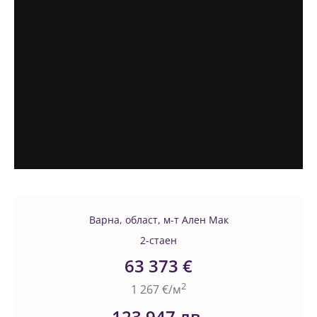
Варна, област, м-т Ален Мак
2-стаен
63 373 €
2
1 267 €/м
123 947 лв.