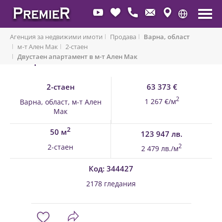
Агенция за недвижими имоти
Продава
Варна, област
м-т Ален Мак
2-стаен
Двустаен апартамент в м-т Ален Мак
Обратно към имоти
2-стаен
63 373 €
2
1 267 €/м
Варна, област, м-т Ален
Мак
2
50 м
123 947 лв.
2-стаен
2
2 479 лв./м
Код: 344427
2178 гледания