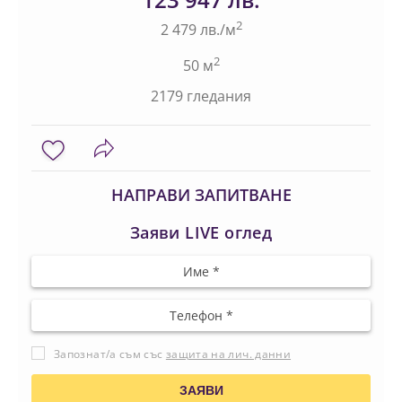
2
2 479 лв./м
2
50 м
2179 гледания
НАПРАВИ ЗАПИТВАНЕ
Заяви LIVE оглед
Запознат/а съм със
защита на лич. данни