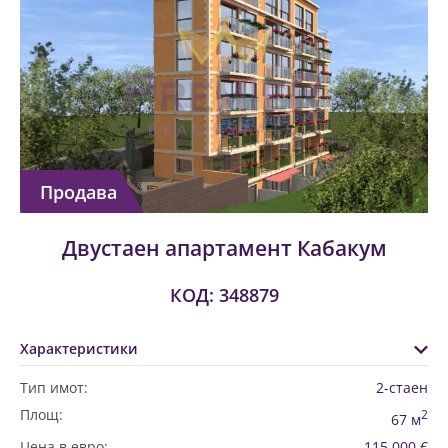
Продава
Двустаен апартамент Кабакум
КОД: 348879
Характеристики
Тип имот:
2-стаен
Площ:
2
67 м
Цена в евро:
115 000 €