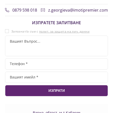
0879 598 018
z.georgieva@imotipremier.com
ИЗПРАТЕТЕ ЗАПИТВАНЕ
Запознат/а съм с
полит. за защита на лич. данни
Варна, област, м-т Кабакум