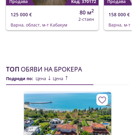
Продава
Код: 370172
Продава
2
80 м
125 000 €
158 000 €
2-стаен
Варна, област, м-т Кабакум
Варна, м-т 
ТОП
ОБЯВИ НА БРОКЕРА
Подреди по:
Цена
Цена