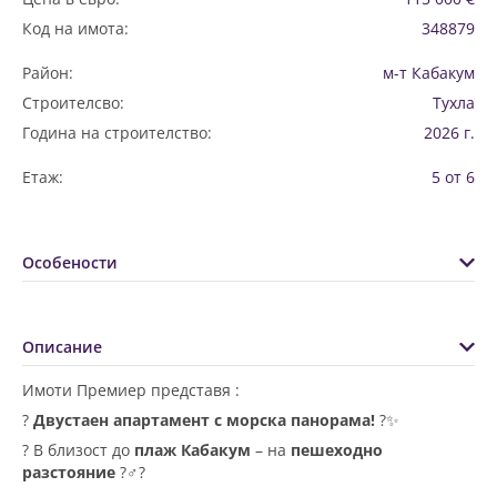
Код на имота:
348879
Район:
м-т Кабакум
Строителсво:
Тухла
Година на строителство:
2026 г.
Етаж:
5 от 6
Особености
Описание
Имоти Премиер представя :
?
Двустаен апартамент с морска панорама!
?✨
? В близост до
плаж Кабакум
– на
пешеходно
разстояние
?‍♂️?