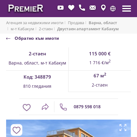
Агенция за недвижими имоти
Продава
Варна, област
м-т Кабакум
2-стаен
Двустаен апартамент Кабакум
Обратно към имоти
2-стаен
115 000 €
2
1 716 €/м
Варна, област, м-т Кабакум
2
67 м
Код: 348879
2-стаен
810 гледания
0879 598 018