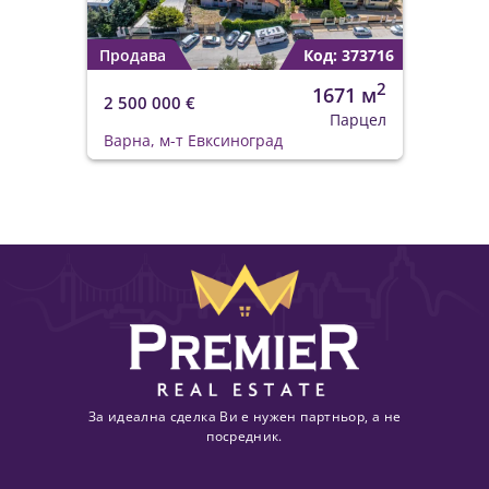
Продава
Код: 373716
2
1671 м
2 500 000 €
Парцел
Варна, м-т Евксиноград
За идеална сделка Ви е нужен партньор, а не
посредник.