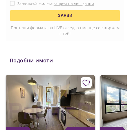
Запознат/а съм със
защита на лич. данни
Попълни формата за LIVE оглед, а ние ще се свържем
с теб!
Подобни имоти