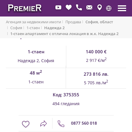
Агенция за недвижими имоти
Продава
София, област
София
1-стаен
Надежда 2
1-стаен апартамент с отлична локация в ж.к. Надежда 2
Обратно към имоти
1-стаен
140 000 €
2
2 917 €/м
Надежда 2, София
2
48 м
273 816 лв.
1-стаен
2
5 705 лв./м
Код: 375355
494 гледания
0877 560 018