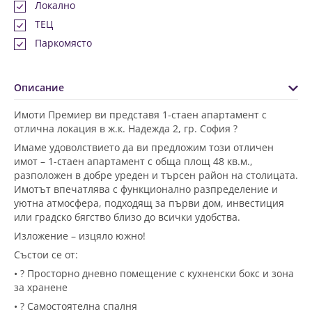
Локално
ТЕЦ
Паркомясто
Описание
Имоти Премиер ви представя 1-стаен апартамент с
отлична локация в ж.к. Надежда 2, гр. София ?️
Имаме удоволствието да ви предложим този отличен
имот – 1-стаен апартамент с обща площ 48 кв.м.,
разположен в добре уреден и търсен район на столицата.
Имотът впечатлява с функционално разпределение и
уютна атмосфера, подходящ за първи дом, инвестиция
или градско бягство близо до всички удобства.
Изложение – изцяло южно!
Състои се от:
• ?️ Просторно дневно помещение с кухненски бокс и зона
за хранене
• ?️ Самостоятелна спалня