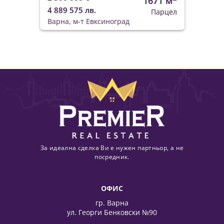
1671 м
4 889 575 лв.
Парцел
Варна, м-т Евксиноград
За идеална сделка Ви е нужен партньор, а не
посредник.
ОФИС
гр. Варна
ул. Георги Бенковски №90