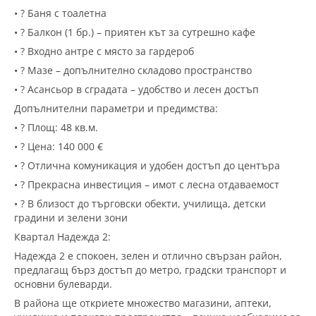
• ? Баня с тоалетна
• ? Балкон (1 бр.) – приятен кът за сутрешно кафе
• ? Входно антре с място за гардероб
• ?️ Мазе – допълнително складово пространство
• ? Асансьор в сградата – удобство и лесен достъп
Допълнителни параметри и предимства:
• ? Площ: 48 кв.м.
• ? Цена: 140 000 €
• ? Отлична комуникация и удобен достъп до центъра
• ? Прекрасна инвестиция – имот с лесна отдаваемост
• ? В близост до търговски обекти, училища, детски
градини и зелени зони
Квартал Надежда 2:
Надежда 2 е спокоен, зелен и отлично свързан район,
предлагащ бърз достъп до метро, градски транспорт и
основни булеварди.
В района ще откриете множество магазини, аптеки,