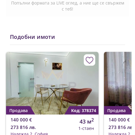
Попълни формата за LIVE оглед, а ние ще се свържем
с теб!
Подобни имоти
Продава
Код: 378374
Продава
140 000 €
2
140 000 €
43 м
273 816 лв.
273 816 лв.
1-стаен
Надежда 2, София
Надежда 2, 