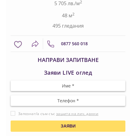
2
5 705 лв./м
2
48 м
495 гледания
0877 560 018
НАПРАВИ ЗАПИТВАНЕ
Заяви LIVE оглед
Запознат/а съм със
защита на лич. данни