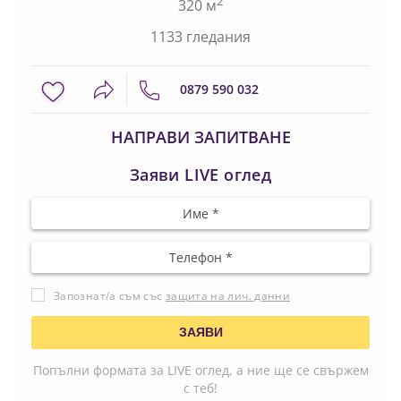
2
320 м
1133 гледания
0879 590 032
НАПРАВИ ЗАПИТВАНЕ
Заяви LIVE оглед
Запознат/а съм със
защита на лич. данни
Попълни формата за LIVE оглед, а ние ще се свържем
с теб!