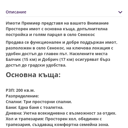
Описание
Имоти Премиер представя на вашето Внимание
Просторен имот с основна къща, допълнителна
постройка и голям парцел в село Сенокос
Продава се функционален и добре поддържан имот,
разположен в село Сенокос, на ключова локация с
удобен достъп до главен път. Населените места
Балчик (15 км) и Добрич (17 км) осигуряват бърз
достъп до градски удобства.
Основна къща:
РЗП: 200 кв.м.
Разпределение:
Спални: Три просторни спални.
Бани: Една баня с тоалетна.
Дневна: Уютна всекидневна с възможност за отдих.
Хол и трапезария: Просторен хол, обединен с
трапезария, създаващ комфортна семейна зона.