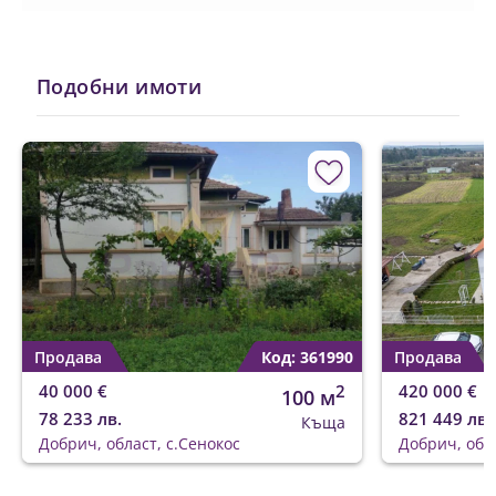
Подобни имоти
Продава
Код: 361990
Продава
40 000 €
2
420 000 €
100 м
78 233 лв.
821 449 лв.
Къща
Добрич, област, с.Сенокос
Добрич, обла