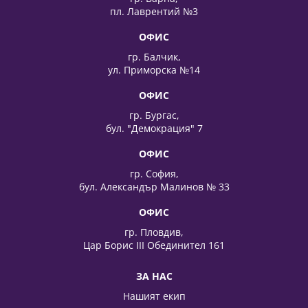
пл. Лаврентий №3
ОФИС
гр. Балчик,
ул. Приморска №14
ОФИС
гр. Бургас,
бул. "Демокрация" 7
ОФИС
гр. София,
бул. Александър Малинов № 33
ОФИС
гр. Пловдив,
Цар Борис III Обединител 161
ЗА НАС
Нашият екип