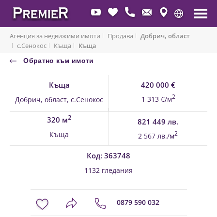
Агенция за недвижими имоти
Продава
Добрич, област
с.Сенокос
Къща
Къща
Обратно към имоти
Къща
420 000 €
2
1 313 €/м
Добрич, област, с.Сенокос
2
320 м
821 449 лв.
Къща
2
2 567 лв./м
Код: 363748
1132 гледания
0879 590 032