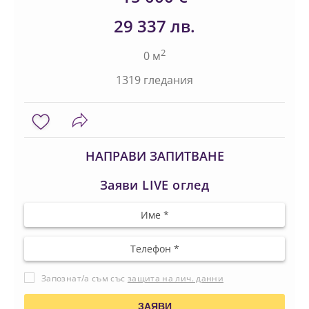
29 337 лв.
2
0 м
1319 гледания
НАПРАВИ ЗАПИТВАНЕ
Заяви LIVE оглед
Запознат/а съм със
защита на лич. данни