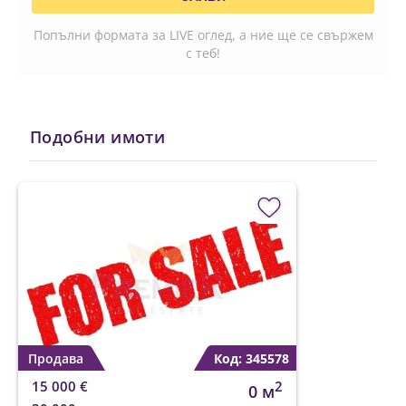
Попълни формата за LIVE оглед, а ние ще се свържем
с теб!
Подобни имоти
Продава
Код: 345578
15 000 €
2
0 м