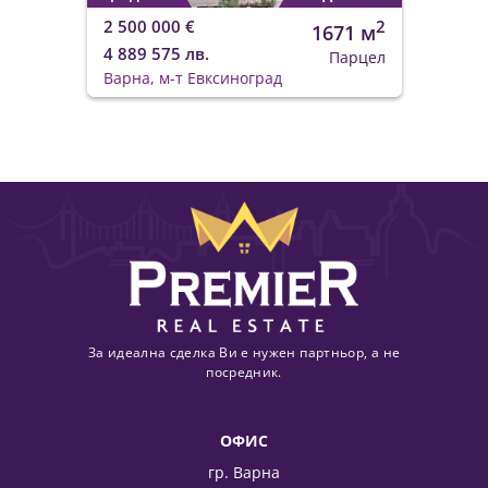
2 500 000 €
2
1671 м
4 889 575 лв.
Парцел
Варна, м-т Евксиноград
За идеална сделка Ви е нужен партньор, а не
посредник.
ОФИС
гр. Варна