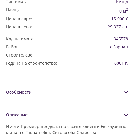
Тип имот:
Къща
Площ:
2
0 м
Цена в евро:
15 000 €
Цена в лева:
29 337 лв.
Код на имота:
345578
Район:
с.Гарван
Строителсво:
Година на строителство:
0001 г.
Особености
Описание
Имоти Премиер предлага на своите клиенти Ексклузивно
къща в с.Гарван общ. Ситово обл.Силистра.