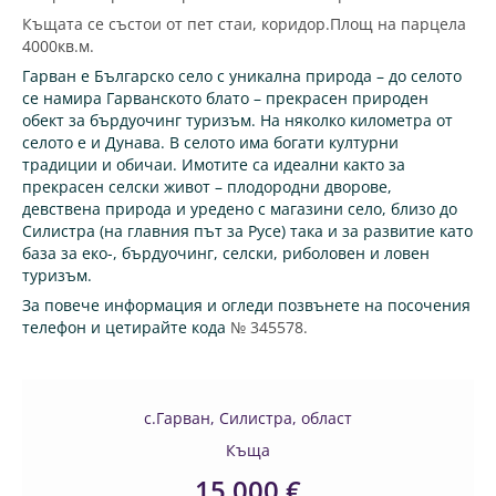
Къщата се състои от пет стаи, коридор.Площ на парцела
4000кв.м.
Гарван е Българско село с уникална природа – до селото
се намира Гарванското блато – прекрасен природен
обект за бърдуочинг туризъм. На няколко километра от
селото е и Дунава. В селото има богати културни
традиции и обичаи. Имотите са идеални както за
прекрасен селски живот – плодородни дворове,
девствена природа и уредено с магазини село, близо до
Силистра (на главния път за Русе) така и за развитие като
база за еко-, бърдуочинг, селски, риболовен и ловен
туризъм.
За повече информация и огледи позвънете на посочения
телефон и цетирайте кода
№ 345578.
с.Гарван, Силистра, област
Къща
15 000 €