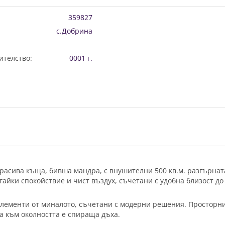
359827
с.Добрина
ителство:
0001 г.
расива къща, бивша мандра, с внушителни 500 кв.м. разгърнат
айки спокойствие и чист въздух, съчетани с удобна близост до
елементи от миналото, съчетани с модерни решения. Просторн
а към околността е спираща дъха.