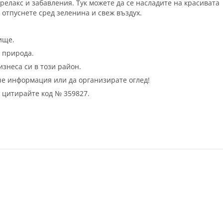
 релакс и забавления. Тук можете да се насладите на красивата
 отпуснете сред зеленина и свеж въздух.
ище.
а природа.
знеса си в този район.
ече информация или да организирате оглед!
 цитирайте код № 359827.