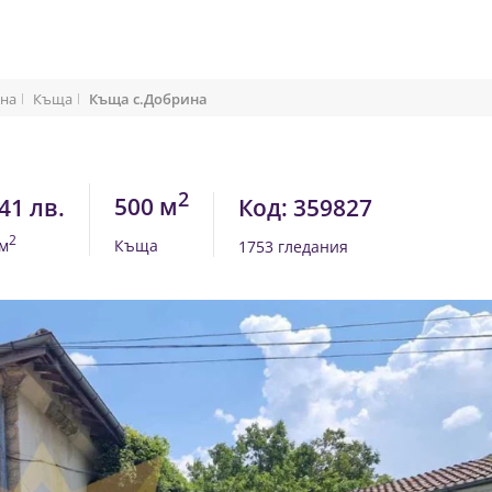
ина
Къща
Къща с.Добрина
2
500 м
41 лв.
Код: 359827
2
/м
Къща
1753 гледания