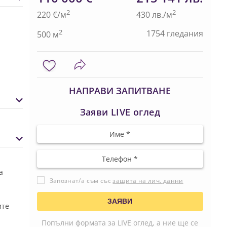
2
2
220 €/м
430 лв./м
2
1754 гледания
500 м
НАПРАВИ ЗАПИТВАНЕ
Заяви LIVE оглед
а
Запознат/а съм със
защита на лич. данни
ите
Попълни формата за LIVE оглед, а ние ще се