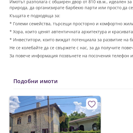
Имотът разполага с обширен двор от 810 кв.м., идеален за
природа, да организирате барбекю парти или просто да се
Къщата е подходяща за:
* Големи семейства, търсещи просторно и комфортно жил
* Хора, които ценят автентичната архитектура и красиват
* Инвеститори, които виждат потенциала за развитие на би
Не се колебайте да се свържете с нас, за да получите пов
За повече информация позвънете на посочения телефон и
Подобни имоти