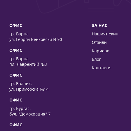
ОФИС
ЗА НАС
гр. Варна
Нашият екип
ул. Георги Бенковски №90
Отзиви
ОФИС
Кариери
гр. Варна,
Блог
пл. Лаврентий №3
Контакти
ОФИС
гр. Балчик,
ул. Приморска №14
ОФИС
гр. Бургас,
бул. "Демокрация" 7
ОФИС