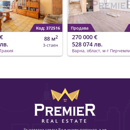
Код: 372516
Продава
€
270 000 €
2
88 м
лв.
528 074 лв.
3-стаен
Тракия
Варна, област, м-т Перчемл
За идеална сделка Ви е нужен партньор, а не