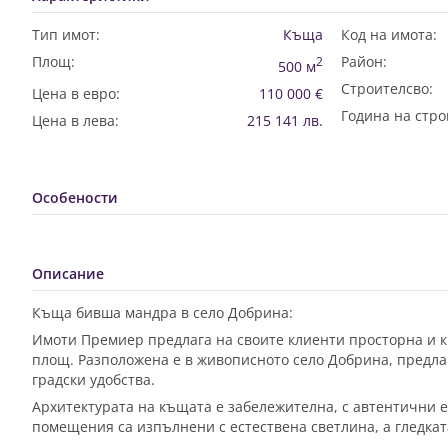
Тип имот:
Къща
Код на имота:
Площ:
Район:
2
500 м
Строителсво:
Цена в евро:
110 000 €
Година на стро
Цена в лева:
215 141 лв.
Особености
Описание
Къща бивша мандра в село Добрина:
Имоти Премиер предлага на своите клиенти просторна и к
площ. Разположена е в живописното село Добрина, предлаг
градски удобства.
Архитектурата на къщата е забележителна, с автентични 
помещения са изпълнени с естествена светлина, а гледкат