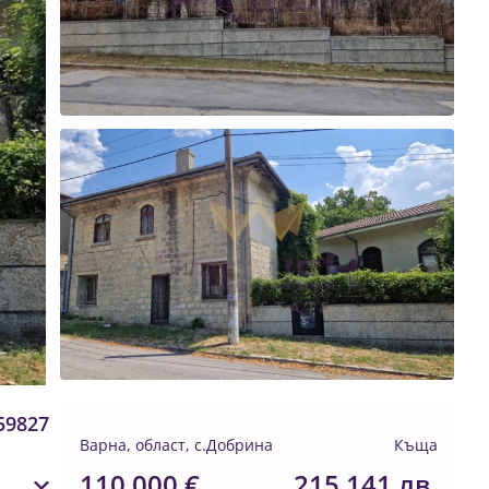
59827
Варна, област, с.Добрина
Къща
110 000 €
215 141 лв.