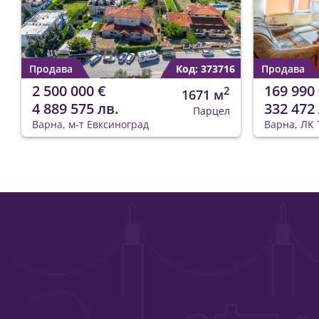
Продава
Код: 373716
Продава
2 500 000 €
169 990 
2
1671 м
4 889 575 лв.
332 472 
Парцел
Варна, м-т Евксиноград
Варна, ЛК 