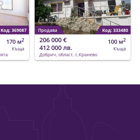
Код: 369087
Продава
Код: 333480
206 000 €
2
2
170 м
100 м
412 000 лв.
Къща
Къща
ията
Добрич, област, с.Кранево