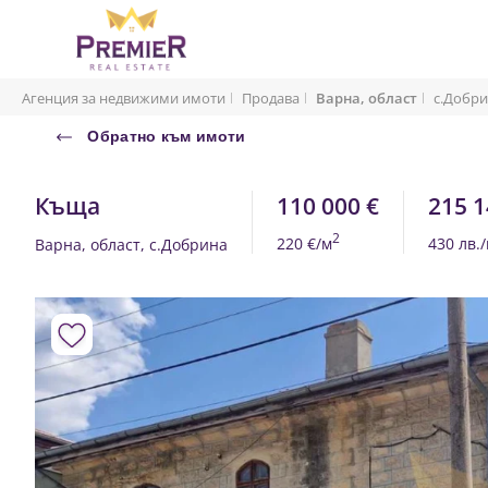
Агенция за недвижими имоти
Продава
Варна, област
с.Добр
Обратно към имоти
Къща
110 000 €
215 1
2
220 €/м
430 лв.
Варна, област, с.Добрина