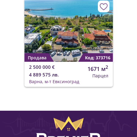
Продава
Код: 373716
2 500 000 €
2
1671 м
4 889 575 лв.
Парцел
Варна, м-т Евксиноград