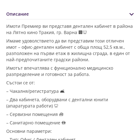
Описание
Имоти Премиер ви представя дентален кабинет в района
на Лятно кино Тракия, гр. Варна 🏢🦷
Имаме удоволствието да ви представим този отличен
имот – офис-дентален кабинет с обща площ 52,5 кв.м.,
разположен на първи етаж в жилищна сграда, в един от
най-предпочитаните градски райони.
Имотът впечатлява с функционално медицинско
разпределение и готовност за работа.
Състои се от:
– Чакалня/регистратура 🛋️
– Два кабинета, оборудвани с дентални юнити
(апаратурата работи) 🦷
– Сервизни помещения 🧰
– Санитарно помещение 🚻
Основни параметри:
– Тип: Офис / Дентален кабинет