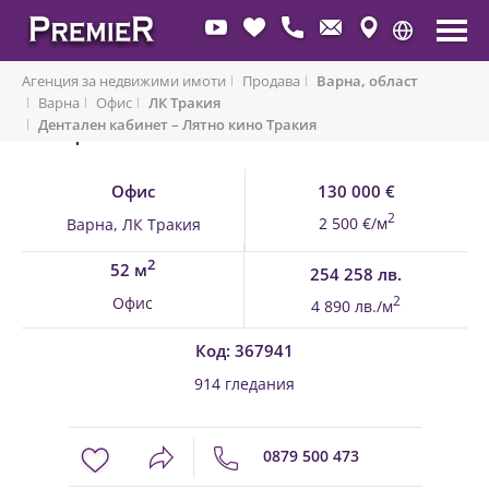
Агенция за недвижими имоти
Продава
Варна, област
Варна
Офис
ЛК Тракия
Дентален кабинет – Лятно кино Тракия
Обратно към имоти
Офис
130 000 €
2
2 500 €/м
Варна, ЛК Тракия
2
52 м
254 258 лв.
Офис
2
4 890 лв./м
Код: 367941
914 гледания
0879 500 473