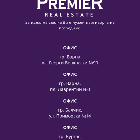
За идеална сделка Ви е нужен партньор, а не
посредник.
ОФИС
гр. Варна
ул. Георги Бенковски №90
ОФИС
гр. Варна,
пл. Лаврентий №3
ОФИС
гр. Балчик,
ул. Приморска №14
ОФИС
гр. Бургас,