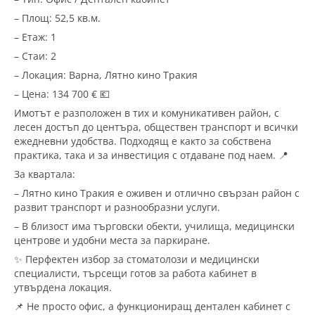
– Площ: 52,5 кв.м.
– Етаж: 1
– Стаи: 2
– Локация: Варна, Лятно кино Тракия
– Цена: 134 700 € 💶
Имотът е разположен в тих и комуникативен район, с
лесен достъп до центъра, обществен транспорт и всички
ежедневни удобства. Подходящ е както за собствена
практика, така и за инвестиция с отдаване под наем. 📍
За квартала:
– Лятно кино Тракия е оживен и отлично свързан район с
развит транспорт и разнообразни услуги.
– В близост има търговски обекти, училища, медицински
центрове и удобни места за паркиране.
✨ Перфектен избор за стоматолози и медицински
специалисти, търсещи готов за работа кабинет в
утвърдена локация.
📌 Не просто офис, а функциониращ дентален кабинет с