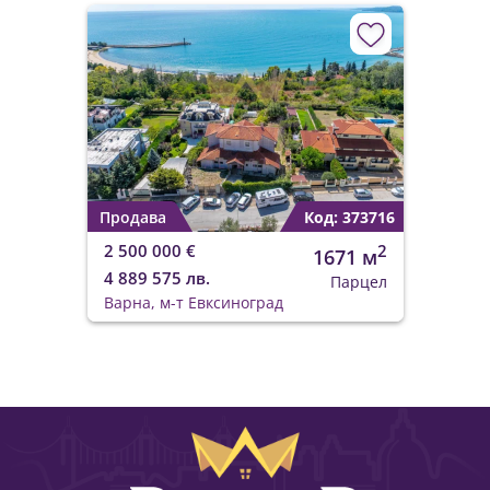
Продава
Код: 373716
2 500 000 €
2
1671 м
4 889 575 лв.
Парцел
Варна, м-т Евксиноград