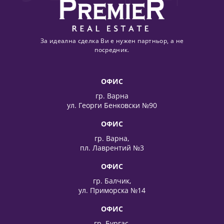
За идеална сделка Ви е нужен партньор, а не
посредник.
ОФИС
гр. Варна
ул. Георги Бенковски №90
ОФИС
гр. Варна,
пл. Лаврентий №3
ОФИС
гр. Балчик,
ул. Приморска №14
ОФИС
гр. Бургас,