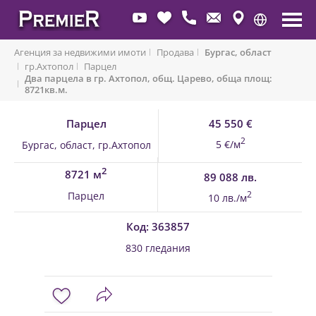
Агенция за недвижими имоти
Продава
Бургас, област
гр.Ахтопол
Парцел
Два парцела в гр. Ахтопол, общ. Царево, обща площ:
Обратно към имоти
8721кв.м.
Парцел
45 550 €
2
5 €/м
Бургас, област, гр.Ахтопол
2
8721 м
89 088 лв.
Парцел
2
10 лв./м
Код: 363857
830 гледания