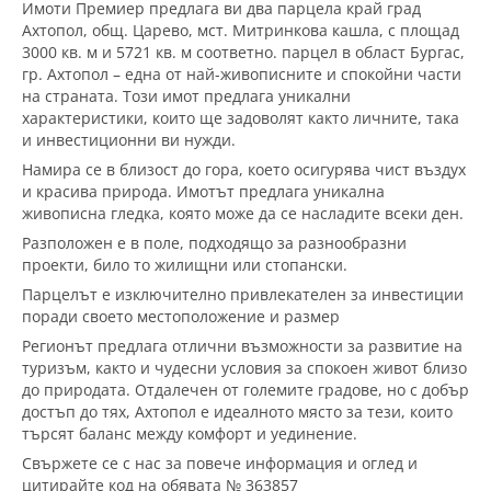
Имоти Премиер предлага ви два парцела край град
Ахтопол, общ. Царево, мст. Митринкова кашла, с площад
3000 кв. м и 5721 кв. м соответно. парцел в област Бургас,
гр. Ахтопол – една от най-живописните и спокойни части
на страната. Този имот предлага уникални
характеристики, които ще задоволят както личните, така
и инвестиционни ви нужди.
Намира се в близост до гора, което осигурява чист въздух
и красива природа. Имотът предлага уникална
живописна гледка, която може да се насладите всеки ден.
Разположен е в поле, подходящо за разнообразни
проекти, било то жилищни или стопански.
Парцелът е изключително привлекателен за инвестиции
поради своето местоположение и размер
Регионът предлага отлични възможности за развитие на
туризъм, както и чудесни условия за спокоен живот близо
до природата. Отдалечен от големите градове, но с добър
достъп до тях, Ахтопол е идеалното място за тези, които
търсят баланс между комфорт и уединение.
Свържете се с нас за повече информация и оглед и
цитирайте код на обявата № 363857