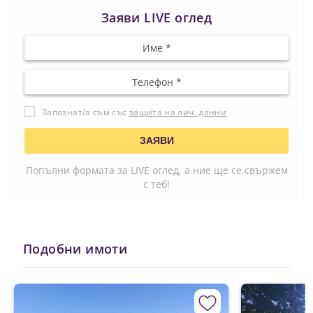
Заяви LIVE оглед
Запознат/а съм със
защита на лич. данни
Попълни формата за LIVE оглед, а ние ще се свържем
с теб!
Подобни имоти