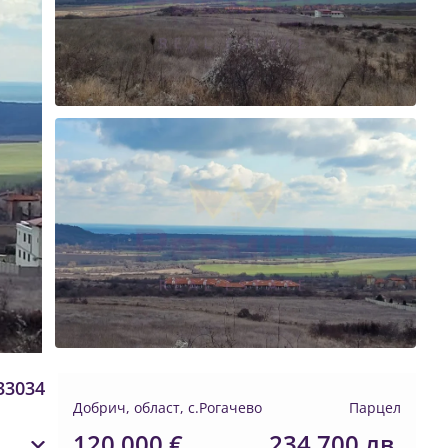
33034
Добрич, област, с.Рогачево
Парцел
120 000 €
234 700 лв.