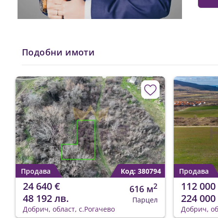
Подобни имоти
Продава
Код: 380794
Продава
24 640 €
112 000
2
616 м
48 192 лв.
224 000
Парцел
Добрич, област, с.Рогачево
Добрич, об