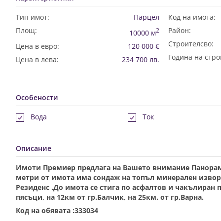
Тип имот:
Парцел
Код на имота:
Площ:
Район:
2
10000 м
Строителсво:
Цена в евро:
120 000 €
Година на стро
Цена в лева:
234 700 лв.
Особености
Вода
Ток
Описание
Имоти Премиер предлага на Вашето внимание Панораме
метри от имота има сондаж на топъл минерален извор
Резиденс .До имота се стига по асфалтов и чакълиран п
пясъци, на 12км от гр.Балчик, на 25км. от гр.Варна.
Код на обявата :333034