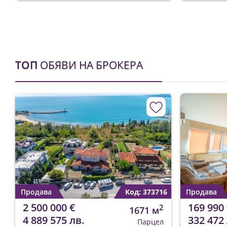
ТОП
ОБЯВИ НА БРОКЕРА
Продава
Код: 373716
Продава
2 500 000 €
169 990 
2
1671 м
4 889 575 лв.
332 472 
Парцел