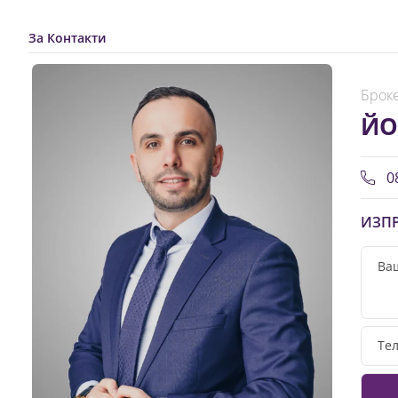
За Контакти
Броке
ЙО
08
ИЗПР