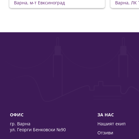
Варна, м-т Евксиноград
Варна, ЛК 
ОФИС
ЗА НАС
гр. Варна
Нашият екип
ул. Георги Бенковски №90
Отзиви