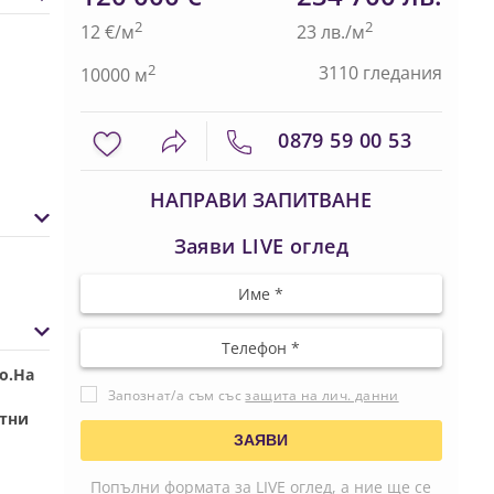
2
2
12 €/м
23 лв./м
2
3110 гледания
10000 м
0879 59 00 53
НАПРАВИ ЗАПИТВАНЕ
Заяви LIVE оглед
о.На
Запознат/а съм със
защита на лич. данни
атни
Попълни формата за LIVE оглед, а ние ще се