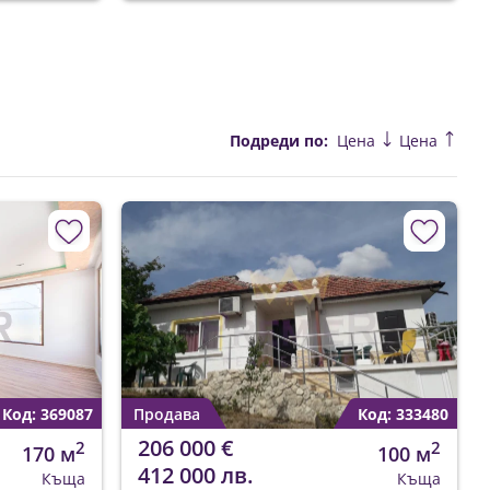
Подреди по:
Цена
Цена
Код: 369087
Продава
Код: 333480
206 000 €
2
2
170 м
100 м
412 000 лв.
Къща
Къща