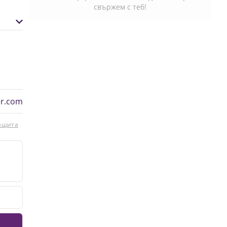
свържем с теб!
er.com
защита