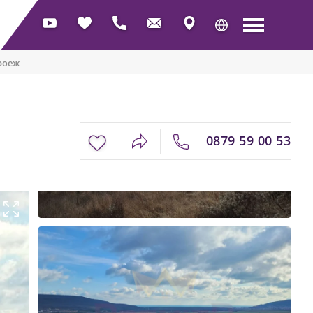
роеж
0879 59 00 53