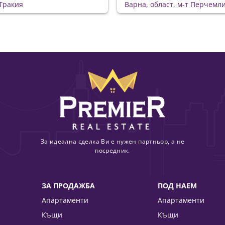
Тракия
Варна, област, м-т Перчемл
За идеална сделка Ви е нужен партньор, а не
посредник.
ЗА ПРОДАЖБА
ПОД НАЕМ
Апартаменти
Апартаменти
Къщи
Къщи