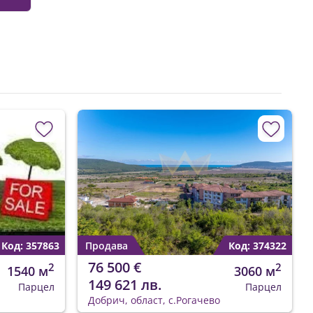
Код: 357863
Продава
Код: 374322
76 500 €
2
2
1540 м
3060 м
149 621 лв.
Парцел
Парцел
Добрич, област, с.Рогачево