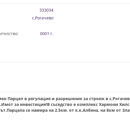
333034
с.Рогачево
ителство:
0001 г.
н Парцел в регулация и разрешение за строеж в с.Рогачев
.Имот за инвестиция!В съседство е комплекс Хармони Хилс
ът.Парцела се намира на 2,5км. от к.к.Албена, на 8км от Зл