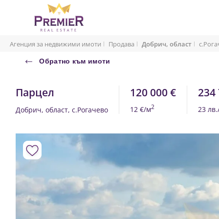
Агенция за недвижими имоти
Продава
Добрич, област
с.Рога
Обратно към имоти
Парцел
120 000 €
234 
2
12 €/м
23 лв.
Добрич, област, с.Рогачево