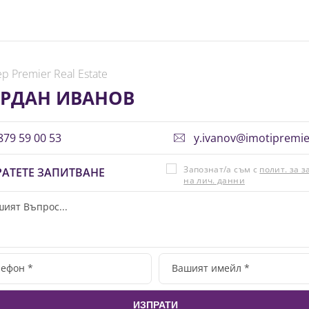
р Premier Real Estate
РДАН ИВАНОВ
79 59 00 53
y.ivanov@imotipremi
Запознат/а съм с
полит. за 
АТЕТЕ ЗАПИТВАНЕ
на лич. данни