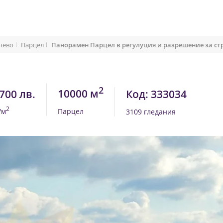
чево
Парцел
Панорамен Парцел в регулуция и разрешение за ст
2
10000 м
700 лв.
Код: 333034
2
/м
Парцел
3109 гледания