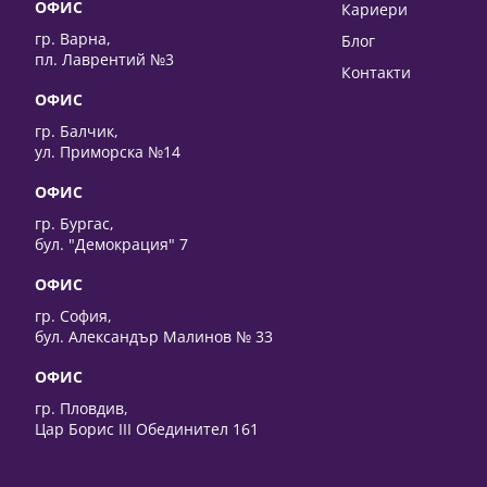
ОФИС
Кариери
гр. Варна,
Блог
пл. Лаврентий №3
Контакти
ОФИС
гр. Балчик,
ул. Приморска №14
ОФИС
гр. Бургас,
бул. "Демокрация" 7
ОФИС
гр. София,
бул. Александър Малинов № 33
ОФИС
гр. Пловдив,
Цар Борис III Обединител 161