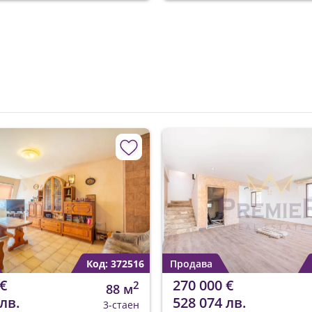
Код: 372516
Продава
€
270 000 €
2
88 м
лв.
528 074 лв.
3-стаен