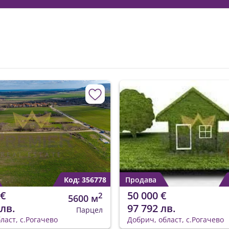
Код: 356778
Продава
 €
50 000 €
2
5600 м
 лв.
97 792 лв.
Парцел
ласт, с.Рогачево
Добрич, област, с.Рогачево