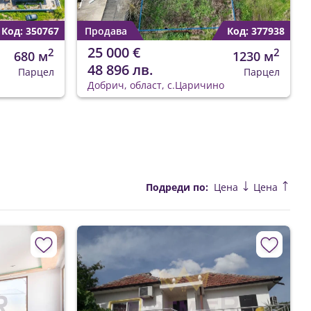
Код: 350767
Продава
Код: 377938
25 000 €
2
2
680 м
1230 м
48 896 лв.
Парцел
Парцел
Добрич, област, с.Царичино
Подреди по:
Цена
Цена