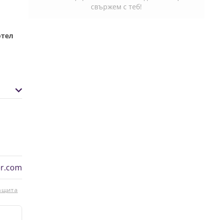
свържем с теб!
отел
er.com
защита