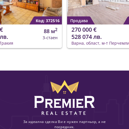
Код: 372516
Продава
€
270 000 €
2
88 м
лв.
528 074 лв.
3-стаен
Тракия
Варна, област, м-т Перчемл
За идеална сделка Ви е нужен партньор, а не
посредник.