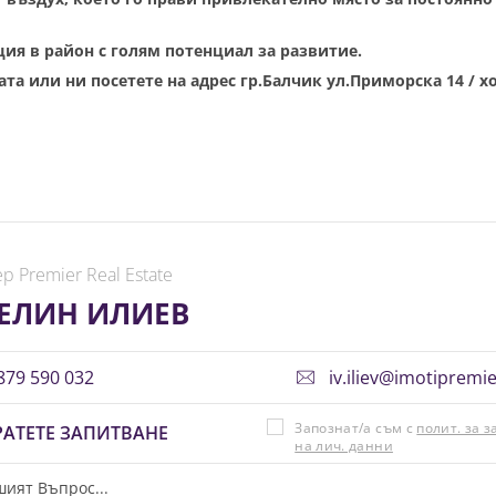
ия в район с голям потенциал за развитие.
та или ни посетете на адрес гр.Балчик ул.Приморска 14 / х
р Premier Real Estate
ЕЛИН ИЛИЕВ
79 590 032
iv.iliev@imotipremi
Запознат/а съм с
полит. за 
АТЕТЕ ЗАПИТВАНЕ
на лич. данни