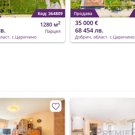
Код: 364809
Продава
35 000 €
2
1280 м
в.
68 454 лв.
Парцел
ласт, с.Царичино
Добрич, област, с.Царичино