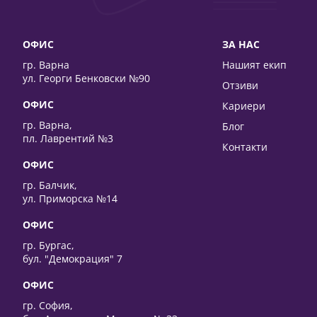
ОФИС
ЗА НАС
гр. Варна
Нашият екип
ул. Георги Бенковски №90
Отзиви
ОФИС
Кариери
гр. Варна,
Блог
пл. Лаврентий №3
Контакти
ОФИС
гр. Балчик,
ул. Приморска №14
ОФИС
гр. Бургас,
бул. "Демокрация" 7
ОФИС
гр. София,