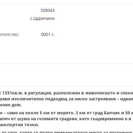
328043
с.Царичино
ителство:
0001 г.
 1331кв.м. в регулация, разположен в живописното и спок
прави изключително подходящ за ниско застрояване – идеал
онен дом.
– само на около 5 км от морето, 3 км от град Балчик и 50 
далеч от шума на големите градове, като същевременно е в
ранспортни точки.
т въздух, което го прави привлекателно място за постоянно