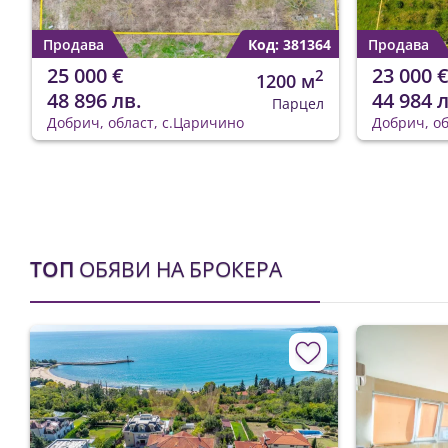
Продава
Код: 381364
Продава
25 000 €
23 000 €
2
1200 м
48 896 лв.
44 984 л
Парцел
Добрич, област, с.Царичино
Добрич, об
ТОП
ОБЯВИ НА БРОКЕРА