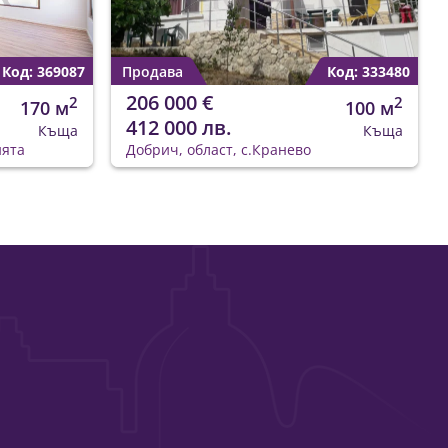
Код: 369087
Продава
Код: 333480
206 000 €
2
2
170 м
100 м
412 000 лв.
Къща
Къща
ията
Добрич, област, с.Кранево