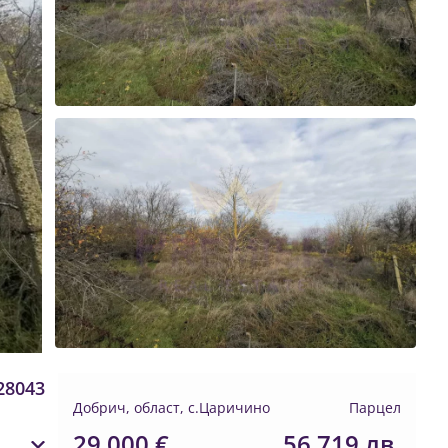
28043
Добрич, област, с.Царичино
Парцел
29 000 €
56 719 лв.