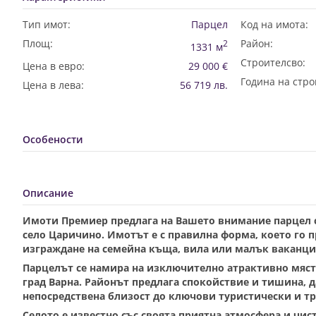
Тип имот:
Парцел
Код на имота:
Площ:
Район:
2
1331 м
Строителсво:
Цена в евро:
29 000 €
Година на стро
Цена в лева:
56 719 лв.
Особености
Описание
Имоти Премиер предлага на Вашето внимание парцел с
село Царичино. Имотът е с правилна форма, което го 
изграждане на семейна къща, вила или малък ваканци
Парцелът се намира на изключително атрактивно място 
град Варна. Районът предлага спокойствие и тишина, 
непосредствена близост до ключови туристически и т
Селото е известно със своята приятна атмосфера и чис