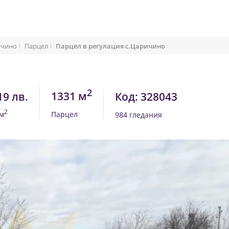
ичино
Парцел
Парцел в регулация с.Царичино
2
1331 м
19 лв.
Код: 328043
2
/м
Парцел
984 гледания