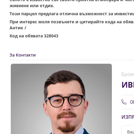
живеене или отдих.
Този парцел предлага отлична възможност за инвестиц
При интерес моля позвънете и цитирайте кода на обява
Антик /
Код на обявата 328043
За Контакти
Броке
ИВ
08
ИЗПР