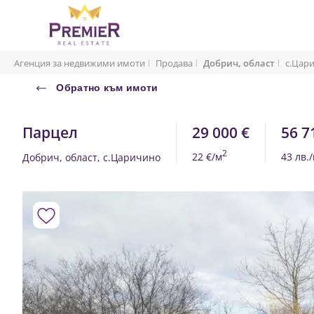
Агенция за недвижими имоти
Продава
Добрич, област
с.Цар
Обратно към имоти
Парцел
29 000 €
56 7
2
22 €/м
43 лв.
Добрич, област, с.Царичино