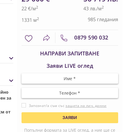
2
2
22 €/м
43 лв./м
2
985 гледания
1331 м
0879 590 032
НАПРАВИ ЗАПИТВАНЕ
Заяви LIVE оглед
ойно
ен за
Запознат/а съм със
защита на лич. данни
км от
Попълни формата за LIVE оглед, а ние ще се