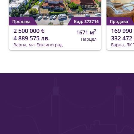
Продава
Код: 373716
Продава
2 500 000 €
169 990 
2
1671 м
4 889 575 лв.
332 472 
Парцел
Варна, м-т Евксиноград
Варна, ЛК 