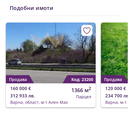
Подобни имоти
Продава
Код: 23200
Продава
160 000 €
2
120 000 €
1366 м
312 933 лв.
234 700 лв.
Парцел
Варна, област, м-т Ален Мак
Варна, м-т 