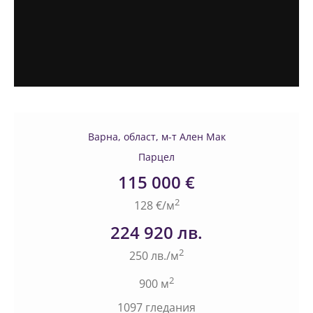
Варна, област, м-т Ален Мак
Парцел
115 000 €
2
128 €/м
224 920 лв.
2
250 лв./м
2
900 м
1097 гледания