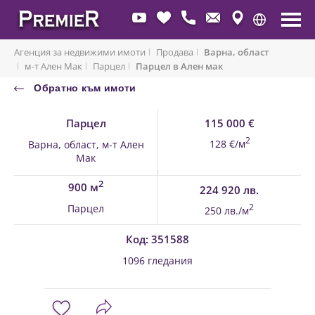
Агенция за недвижими имоти
Продава
Варна, област
м-т Ален Мак
Парцел
Парцел в Ален мак
Обратно към имоти
Парцел
115 000 €
2
128 €/м
Варна, област, м-т Ален
Мак
2
900 м
224 920 лв.
Парцел
2
250 лв./м
Код: 351588
1096 гледания