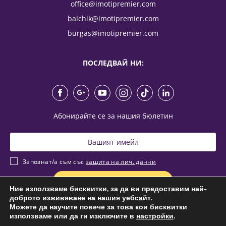
office@imotipremier.com
balchik@imotipremier.com
burgas@imotipremier.com
ПОСЛЕДВАЙ НИ:
Абонирайте се за нашия бюлетин
Запознат/а съм със
защита на лич. данни
Ние използваме бисквитки, за да ви предоставим най-
доброто изживяване на нашия уебсайт.
Можете да научите повече за това кои бисквитки
© 2026 Имоти Премиер,
All rights reserved.
използваме или да ги изключите в
настройки
.
Общи условия
|
Защита личните данни
|
Карта на сайта