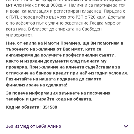
м-т Ален Мак с площ 900кв.м. Налични са партиди за ток
и вода, канализация и регистриран кладенец. Парцела е
с ПУП, според който възможното РЗП е 720 кв.м. Достъпа
е по асфалтов път с улично осветление.Гледка море от
кота нула. В близост до спирката на Свободен
университет.
Ние, от екипа на Имоти Премиер, ще Ви помогнем в
търсенето на желания от Вас имот, като се
ангажираме да получите професионални съвети,
както и изрядни документи след пълната му
проверка. При желание на клиента съдействаме за
отпускане на банков кредит при най-изгодни условия.
Разчитайте на нашата подкрепа до самото
финализиране на сделката!
За повече информация звъннете на посочения
телефон и цитирайте кода на обявата.
Код на обявата : 351588
360 изглед от Баба Алино