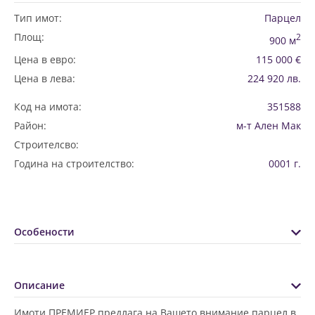
Тип имот:
Парцел
Площ:
2
900 м
Цена в евро:
115 000 €
Цена в лева:
224 920 лв.
Код на имота:
351588
Район:
м-т Ален Мак
Строителсво:
Година на строителство:
0001 г.
Особености
Описание
Имоти ПРЕМИЕР предлага на Вашето внимание парцел в