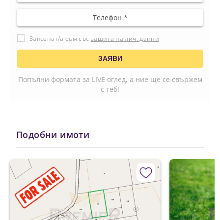
Запознат/а съм със
защита на лич. данни
Попълни формата за LIVE оглед, а ние ще се свържем
с теб!
Подобни имоти