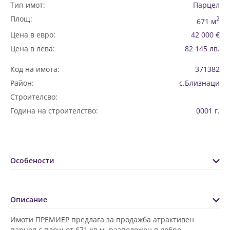
Тип имот:
Парцел
Площ:
2
671 м
Цена в евро:
42 000 €
Цена в лева:
82 145 лв.
Код на имота:
371382
Район:
с.Близнаци
Строителсво:
Година на строителство:
0001 г.
Особености
Описание
Имоти ПРЕМИЕР предлага за продажба атрактивен
парцел с площ от 671 кв.м, разположен в добре