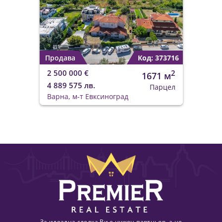
Продава
Код: 373716
2 500 000 €
2
1671 м
4 889 575 лв.
Парцел
Варна, м-т Евксиноград
За идеална сделка Ви е нужен партньор, а не