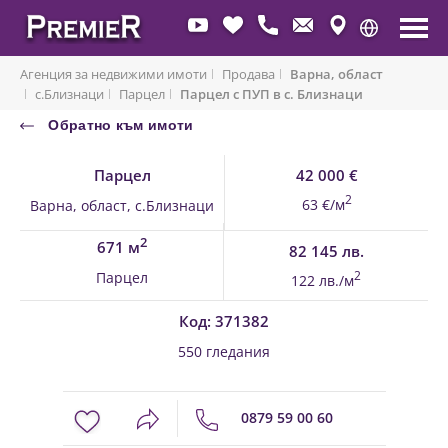
Агенция за недвижими имоти
Продава
Варна, област
с.Близнаци
Парцел
Парцел с ПУП в с. Близнаци
Обратно към имоти
Парцел
42 000 €
2
63 €/м
Варна, област, с.Близнаци
2
671 м
82 145 лв.
Парцел
2
122 лв./м
Код: 371382
550 гледания
0879 59 00 60