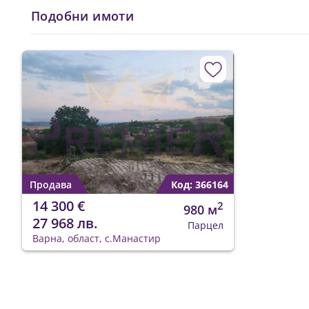
Подобни имоти
Продава
Код: 366164
14 300 €
2
980 м
27 968 лв.
Парцел
Варна, област, с.Манастир