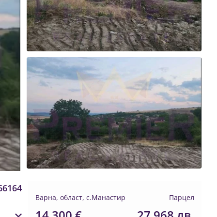
66164
Варна, област, с.Манастир
Парцел
14 300 €
27 968 лв.