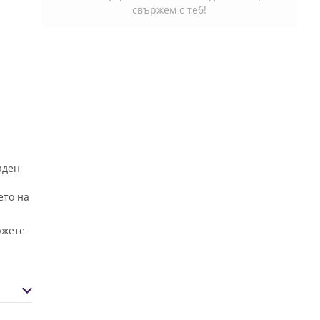
свържем с теб!
аден
ето на
ржете