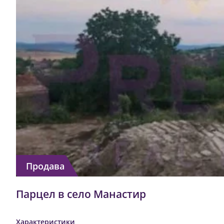
Продава
Парцел в село Манастир
Характеристики