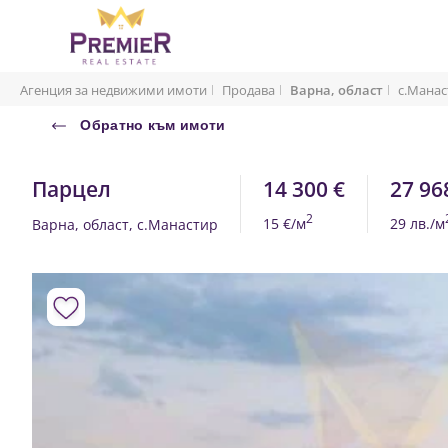
Агенция за недвижими имоти
Продава
Варна, област
с.Манас
Обратно към имоти
Парцел
14 300 €
27 96
2
15 €/м
29 лв./м
Варна, област, с.Манастир