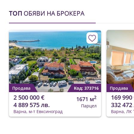
ТОП
ОБЯВИ НА БРОКЕРА
Продава
Код: 373716
Продава
2 500 000 €
169 990 
2
1671 м
4 889 575 лв.
332 472 
Парцел
Варна, м-т Евксиноград
Варна, ЛК 