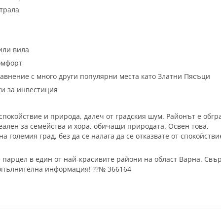
страла
или вила
комфорт
сравнение с много други популярни места като Златни Пясъци
ти за инвестиция
 спокойствие и природа, далеч от градския шум. Районът е обгр
еален за семейства и хора, обичащи природата. Освен това,
а големия град, без да се налага да се отказвате от спокойстви
 парцел в един от най-красивите райони на област Варна. Свъ
 допълнителна информация! ??№ 366164