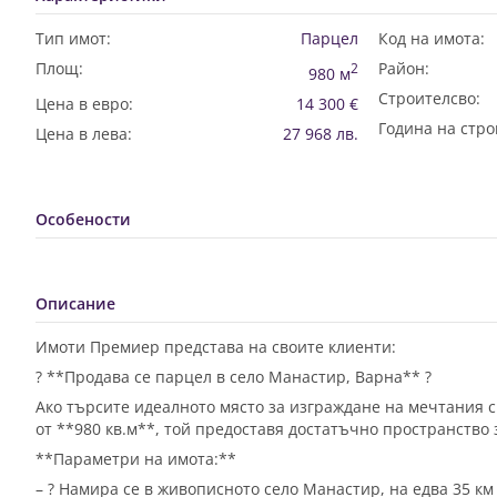
Тип имот:
Парцел
Код на имота:
Площ:
Район:
2
980 м
Строителсво:
Цена в евро:
14 300 €
Година на стро
Цена в лева:
27 968 лв.
Особености
Описание
Имоти Премиер представа на своите клиенти:
? **Продава се парцел в село Манастир, Варна** ?
Ако търсите идеалното място за изграждане на мечтания с
от **980 кв.м**, той предоставя достатъчно пространство
**Параметри на имота:**
– ? Намира се в живописното село Манастир, на едва 35 км