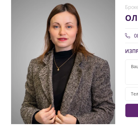
Броке
ОЛ
08
ИЗПР