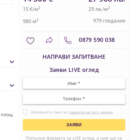
2
2
15 €/м
29 лв./м
2
979 гледания
980 м
0879 590 038
НАПРАВИ ЗАПИТВАНЕ
Заяви LIVE оглед
Запознат/а съм със
защита на лич. данни
С площ
Попълни формата за LIVE оглед, а ние ще се