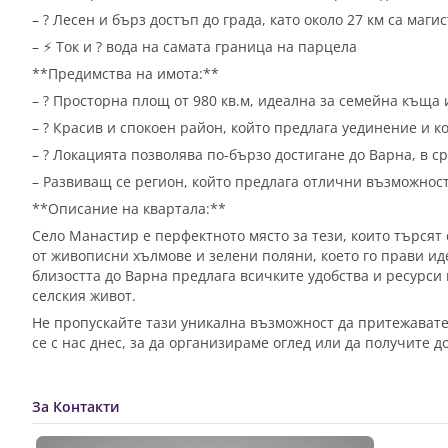
– ?️ Лесен и бърз достъп до града, като около 27 км са маги
– ⚡ Ток и ? вода на самата граница на парцела
**Предимства на имота:**
– ? Просторна площ от 980 кв.м, идеална за семейна къща 
– ?️ Красив и спокоен район, който предлага уединение и 
– ? Локацията позволява по-бързо достигане до Варна, в 
– Развиващ се регион, който предлага отлични възможнос
**Описание на квартала:**
Село Манастир е перфектното място за тези, които търсят
от живописни хълмове и зелени поляни, което го прави ид
близостта до Варна предлага всичките удобства и ресурси н
селския живот.
Не пропускайте тази уникална възможност да притежавате
се с нас днес, за да организираме оглед или да получите
За Контакти