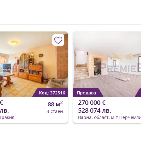
Код: 372516
Продава
€
270 000 €
2
88 м
лв.
528 074 лв.
3-стаен
Тракия
Варна, област, м-т Перчемл