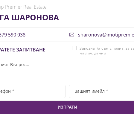
р Premier Real Estate
ГА ШАРОНОВА
79 590 038
sharonova@imotipremie
Запознат/а съм с
полит. за 
АТЕТЕ ЗАПИТВАНЕ
на лич. данни