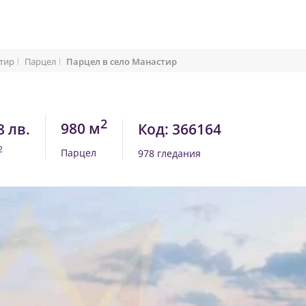
тир
Парцел
Парцел в село Манастир
2
980 м
8 лв.
Код: 366164
2
Парцел
978 гледания