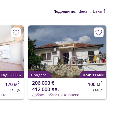
Подреди по:
Цена
Цена
Код: 369087
Продава
Код: 333480
206 000 €
2
2
170 м
100 м
412 000 лв.
Къща
Къща
ията
Добрич, област, с.Кранево