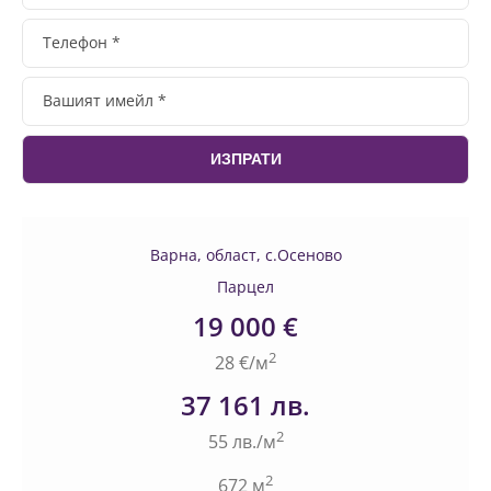
Варна, област, с.Осеново
Парцел
19 000 €
2
28 €/м
37 161 лв.
2
55 лв./м
2
672 м