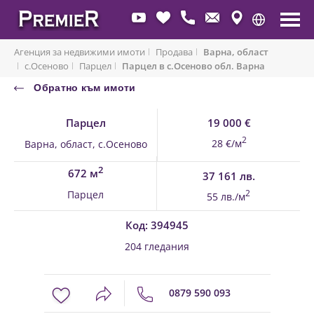
Агенция за недвижими имоти
Продава
Варна, област
с.Осеново
Парцел
Парцел в с.Осеново обл. Варна
Обратно към имоти
Парцел
19 000 €
2
28 €/м
Варна, област, с.Осеново
2
672 м
37 161 лв.
Парцел
2
55 лв./м
Код: 394945
204 гледания
0879 590 093