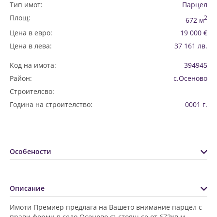
Тип имот:
Парцел
Площ:
2
672 м
Цена в евро:
19 000 €
Цена в лева:
37 161 лв.
Код на имота:
394945
Район:
с.Осеново
Строителсво:
Година на строителство:
0001 г.
Особености
Описание
Имоти Премиер предлага на Вашето внимание парцел с
прави форми в село Осеново състоящ се от 672кв.м.,