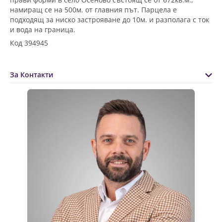
намиращ се на 500м. от главния път. Парцела е
подходящ за ниско застрояване до 10м. и разполага с ток
и вода на граница.
Код 394945
За Контакти