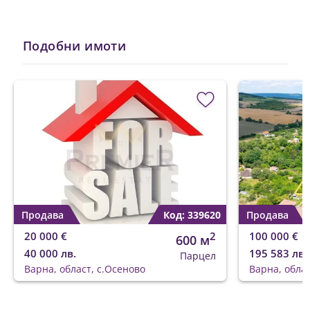
Подобни имоти
Продава
Код: 339620
Продава
20 000 €
2
100 000 €
600 м
40 000 лв.
195 583 лв.
Парцел
Варна, област, с.Осеново
Варна, облас