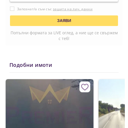
Запознат/а съм със
защита на лич. данни
Попълни формата за LIVE оглед, а ние ще се свържем
с теб!
Подобни имоти