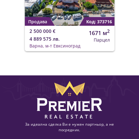
Продава
Код: 373716
2 500 000 €
2
1671 м
4 889 575 лв.
Парцел
Варна, м-т Евксиноград
За идеална сделка Ви е нужен партньор, а не
посредник.