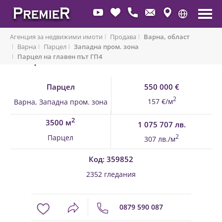
Агенция за недвижими имоти
Продава
Варна, област
Варна
Парцел
Западна пром. зона
Парцел на главен път ГП4
Обратно към имоти
Парцел
550 000 €
2
157 €/м
Варна, Западна пром. зона
2
3500 м
1 075 707 лв.
Парцел
2
307 лв./м
Код: 359852
2352 гледания
0879 590 087