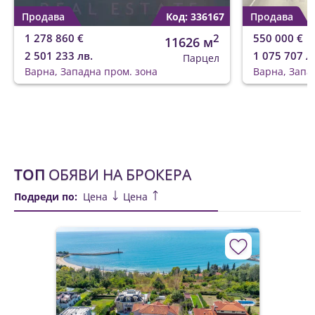
Продава
Код: 336167
Продава
1 278 860 €
2
550 000 €
11626 м
2 501 233 лв.
1 075 707 л
Парцел
Варна, Западна пром. зона
Варна, Запа
ТОП
ОБЯВИ НА БРОКЕРА
Подреди по:
Цена
Цена