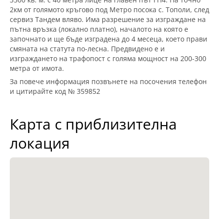
2км от голямото кръгово под Метро посока с. Тополи, след
сервиз Тандем вляво. Има разрешение за изграждане на
пътна връзка (локално платно), началото на която е
започнато и ще бъде изградена до 4 месеца, което прави
смяната на статута по-лесна. Предвидено е и
изграждането на трафопост с голяма мощност на 200-300
метра от имота.
За повече информация позвънете на посочения телефон
и цитирайте код № 359852
Карта с приблизителна
локация