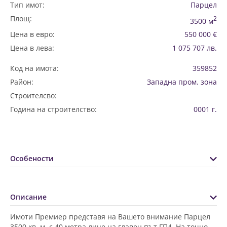
Тип имот:
Парцел
Площ:
2
3500 м
Цена в евро:
550 000 €
Цена в лева:
1 075 707 лв.
Код на имота:
359852
Район:
Западна пром. зона
Строителсво:
Година на строителство:
0001 г.
Особености
Описание
Имоти Премиер представя на Вашето внимание Парцел
3500 кв. м. с 40 метра лице на главен път ГП4. На точно