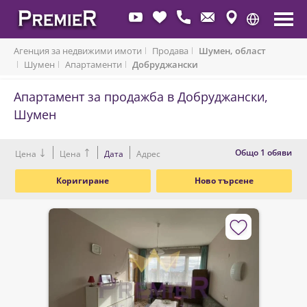
Агенция за недвижими имоти
Продава
Шумен, област
Шумен
Апартаменти
Добруджански
Апартамент за продажба в Добруджански,
Шумен
Oбщо 1 обяви
Цена
Цена
Дата
Адрес
Коригиране
Ново търсене