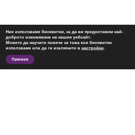
Ние използваме бисквитки, за да ви предоставим най-
доброто изживяване на нашия уебсайт.
Можете да научите повече за това кои бисквитки
използваме или да ги изключите в
настройки
.
Приемам
Разгледайте актуалните предложения за
апартамент за продажба в Добруджански, Шумен и
сравнете офертите според вашия бюджет,
предпочитана локация, площ и предназначение.
На тази страница ще откриете обяви за
конкретния тип имот в избрания район,
Виж повече
подходящи за лично ползване, бизнес дейност или
инвестиция.