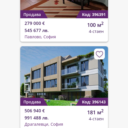
Продава
Код: 396391
279 000 €
2
100 м
545 677 лв.
4-стаен
Павлово, София
Продава
Код: 396143
506 940 €
2
181 м
991 488 лв.
4-стаен
Драгалевци, София