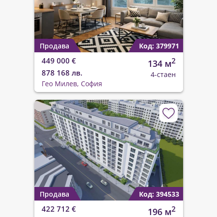
Продава
Код: 379971
449 000 €
2
134 м
878 168 лв.
4-стаен
Гео Милев, София
Продава
Код: 394533
422 712 €
2
196 м