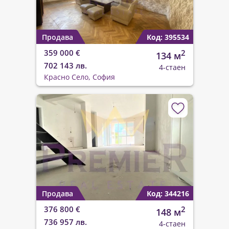
Продава
Код: 395534
359 000 €
2
134 м
702 143 лв.
4-стаен
Красно Село, София
Продава
Код: 344216
376 800 €
2
148 м
736 957 лв.
4-стаен