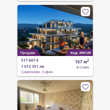
Продава
Код: 396120
517 607 €
2
167 м
1 012 351 лв.
4-стаен
Симеоново, София