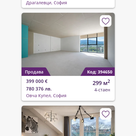
Драгалевци, София
Продава
Код: 394650
399 000 €
2
299 м
780 376 лв.
4-стаен
Овча Купел, София