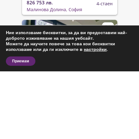
826 753 лв.
4-стаен
Малинова Долина, София
Ние използваме бисквитки, за да ви предоставим най-
доброто изживяване на нашия уебсайт.
Можете да научите повече за това кои бисквитки
използваме или да ги изключите в
настройки
.
Приемам
Продава
Код: 394102
Планирате покупка на четиристаен апартамент и
търсите актуални предложения в София?
496 000 €
2
105 м
Разгледайте наличните обяви и сравнете различни
970 092 лв.
4-стаен
Лозенец, София
варианти според вашия бюджет, предпочитана
локация, площ и състояние на имота. На тази
страница ще откриете предложения за
Виж повече
четиристаен апартамент за продажба в София,
подходящи както за лично ползване, така и за