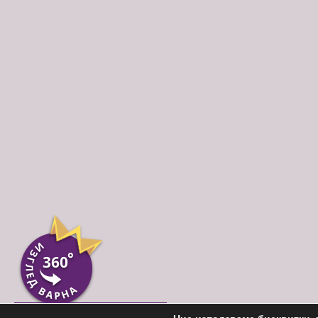
Пиши ни във Вайбър