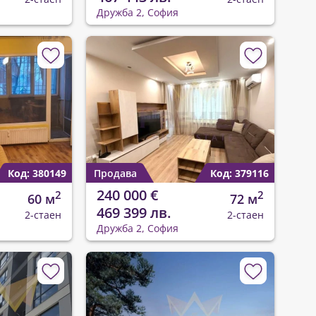
Дружба 2, София
Код: 380149
Продава
Код: 379116
240 000 €
2
2
60 м
72 м
469 399 лв.
2-стаен
2-стаен
Дружба 2, София