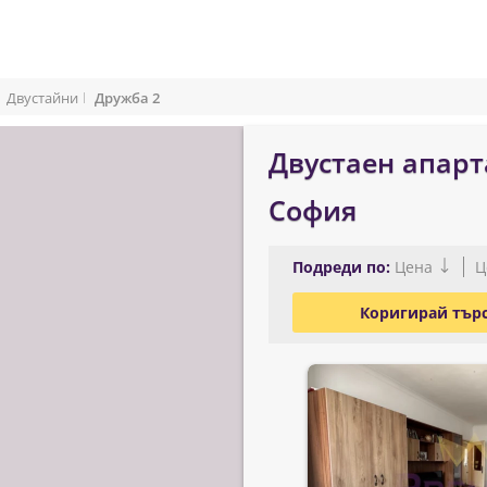
Двустайни
Дружба 2
Двустаен апарт
София
Подреди по:
Цена
Ц
Коригирай тър