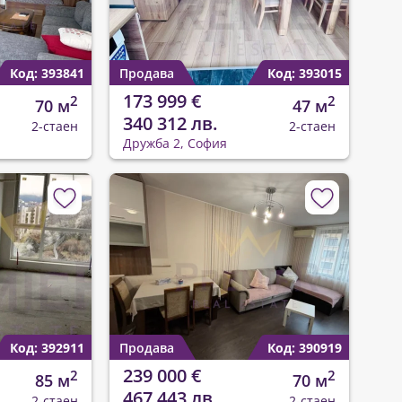
Код: 393841
Продава
Код: 393015
173 999 €
2
2
70 м
47 м
340 312 лв.
2-стаен
2-стаен
Дружба 2, София
Код: 392911
Продава
Код: 390919
239 000 €
2
2
85 м
70 м
467 443 лв.
2-стаен
2-стаен