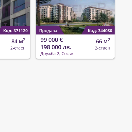
Код: 371120
Продава
Код: 344080
99 000 €
2
2
84 м
66 м
198 000 лв.
2-стаен
2-стаен
Дружба 2, София