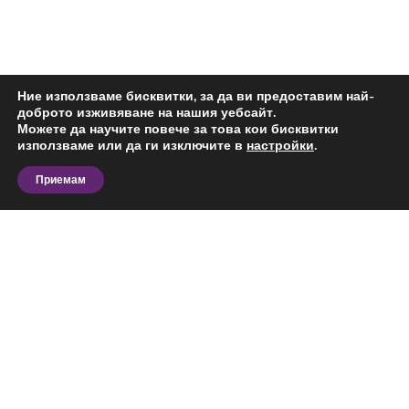
Ние използваме бисквитки, за да ви предоставим най-
доброто изживяване на нашия уебсайт.
Можете да научите повече за това кои бисквитки
използваме или да ги изключите в
настройки
.
Приемам
Разгледайте актуалните предложения за двустаен
апартамент за продажба в Сухата Река, София и
сравнете офертите според вашия бюджет,
предпочитана локация, площ и предназначение.
На тази страница ще откриете обяви за
конкретния тип имот в избрания район,
Виж повече
подходящи за лично ползване, бизнес дейност или
инвестиция.