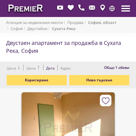
Агенция за недвижими имоти
Продава
София, област
София
Двустайни
Сухата Река
Двустаен апартамент за продажба в Сухата
Река, София
Oбщо 1 обяви
Цена
Цена
Дата
Адрес
Коригиране
Ново търсене