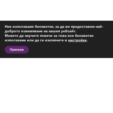
Ние използваме бисквитки, за да ви предоставим най-
доброто изживяване на нашия уебсайт.
Можете да научите повече за това кои бисквитки
използваме или да ги изключите в
настройки
.
Приемам
Разгледайте актуалните предложения за едностаен
апартамент за продажба в Дружба 2, София и
сравнете офертите според вашия бюджет,
предпочитана локация, площ и предназначение.
На тази страница ще откриете обяви за
конкретния тип имот в избрания район,
Виж повече
подходящи за лично ползване, бизнес дейност или
инвестиция.