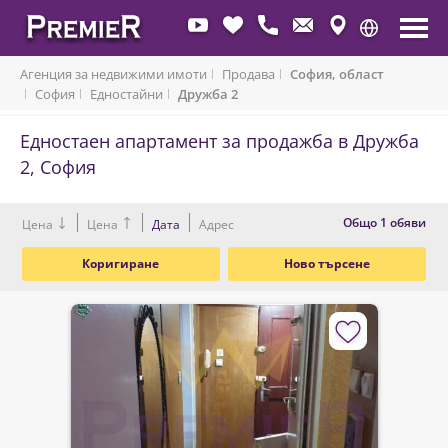
Агенция за недвижими имоти
Продава
София, област
София
Едностайни
Дружба 2
Едностаен апартамент за продажба в Дружба
2, София
Oбщо 1 обяви
Цена
Цена
Дата
Адрес
Коригиране
Ново търсене