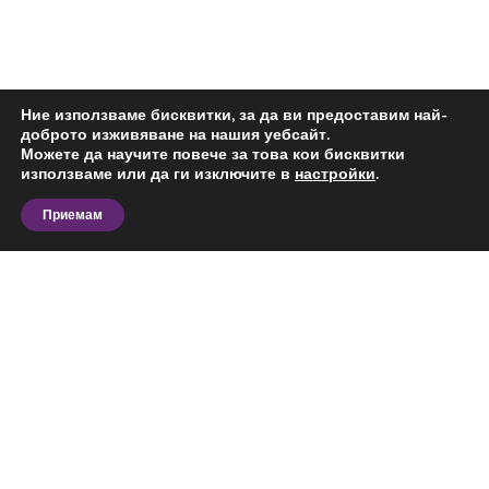
Ние използваме бисквитки, за да ви предоставим най-
доброто изживяване на нашия уебсайт.
Можете да научите повече за това кои бисквитки
използваме или да ги изключите в
настройки
.
Приемам
Разгледайте актуалните предложения за
многостаен апартамент за продажба в
Манастирски Ливади, София и сравнете офертите
според вашия бюджет, предпочитана локация,
площ и предназначение. На тази страница ще
откриете обяви за конкретния тип имот в
Виж повече
избрания район, подходящи за лично ползване,
бизнес дейност или инвестиция.