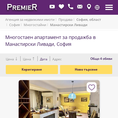
Агенция за недвижими имоти
Продава
София, област
София
Многостайни
Манастирски Ливади
Многостаен апартамент за продажба в
2
2
Манастирски Ливади, София
Oбщо 4 обяви
Цена
Цена
Дата
Адрес
Коригиране
Ново търсене