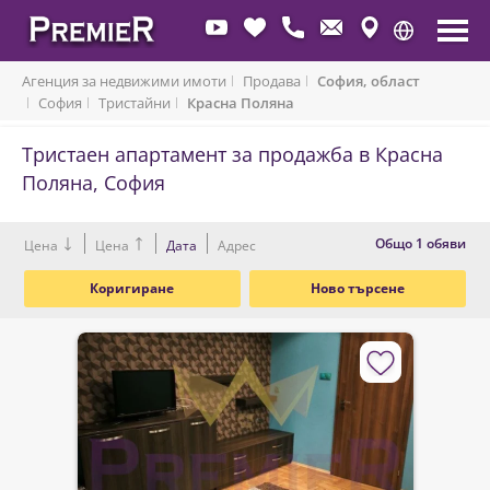
Агенция за недвижими имоти
Продава
София, област
София
Тристайни
Красна Поляна
Тристаен апартамент за продажба в Красна
Поляна, София
Oбщо 1 обяви
Цена
Цена
Дата
Адрес
Коригиране
Ново търсене