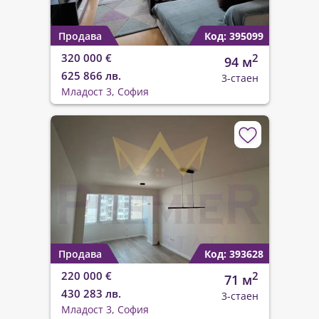
Продава
Код: 395099
320 000 €
2
94 м
625 866 лв.
3-стаен
Младост 3, София
Продава
Код: 393628
220 000 €
2
71 м
430 283 лв.
3-стаен
Младост 3, София