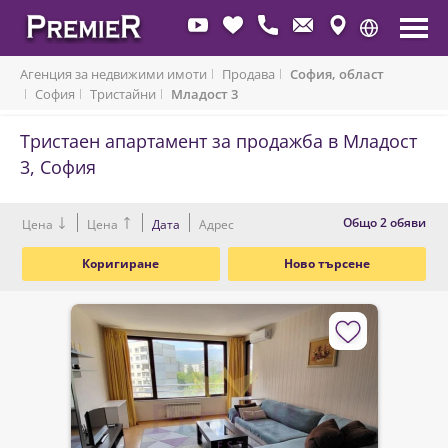
Агенция за недвижими имоти
Продава
София, област
София
Тристайни
Младост 3
Тристаен апартамент за продажба в Младост
3, София
Oбщо 2 обяви
Цена
Цена
Дата
Адрес
Коригиране
Ново търсене