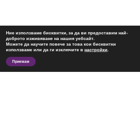
Ние използваме бисквитки, за да ви предоставим най-
доброто изживяване на нашия уебсайт.
Можете да научите повече за това кои бисквитки
използваме или да ги изключите в
настройки
.
Приемам
Разгледайте актуалните предложения за тристаен
апартамент за продажба в Младост 3, София и
сравнете офертите според вашия бюджет,
предпочитана локация, площ и предназначение.
На тази страница ще откриете обяви за
конкретния тип имот в избрания район,
Виж повече
подходящи за лично ползване, бизнес дейност или
инвестиция.