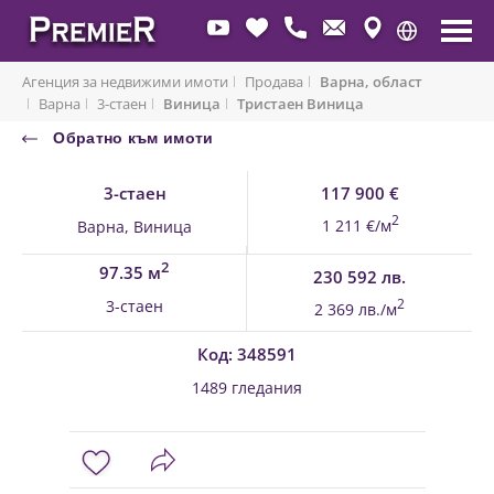
Агенция за недвижими имоти
Продава
Варна, област
Варна
3-стаен
Виница
Тристаен Виница
Обратно към имоти
3-стаен
117 900 €
2
1 211 €/м
Варна, Виница
2
97.35 м
230 592 лв.
3-стаен
2
2 369 лв./м
Код: 348591
1489 гледания