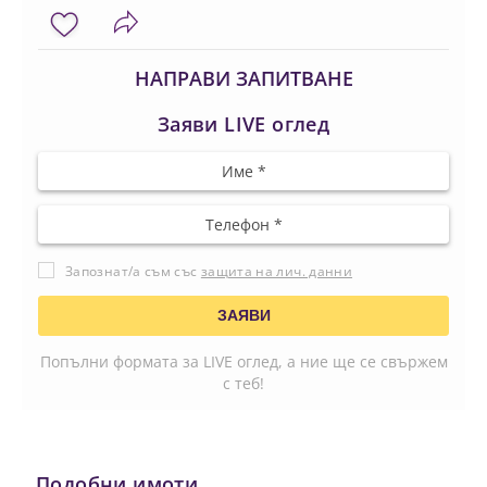
НАПРАВИ ЗАПИТВАНЕ
Заяви LIVE оглед
Запознат/а съм със
защита на лич. данни
Попълни формата за LIVE оглед, а ние ще се свържем
с теб!
Подобни имоти