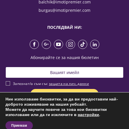
balchik@imotipremier.com
burgas@imotipremier.com
ПОСЛЕДВАЙ НИ:
Абонирайте се за нашия бюлетин
Запознат/а съм със
защита на лич. данни
Ние използваме бисквитки, за да ви предоставим най-
доброто изживяване на нашия уебсайт.
Можете да научите повече за това кои бисквитки
© 2026 Имоти Премиер,
All rights reserved.
използваме или да ги изключите в
настройки
.
Общи условия
|
Защита личните данни
|
Карта на сайта
Приемам