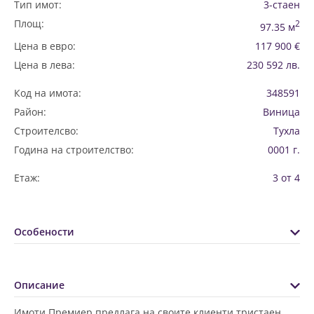
Тип имот:
3-стаен
Площ:
2
97.35 м
Цена в евро:
117 900 €
Цена в лева:
230 592 лв.
Код на имота:
348591
Район:
Виница
Строителсво:
Тухла
Година на строителство:
0001 г.
Етаж:
3 от 4
Особености
Описание
Имоти Премиер предлага на своите клиенти тристаен