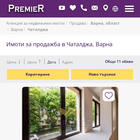
Агенция за недвижими имоти
Продава
Варна, област
Варна
Чаталджа
Имоти за продажба в Чаталджа, Варна
Oбщо 11 обяви
Цена
Цена
Дата
Адрес
Коригиране
Ново търсене