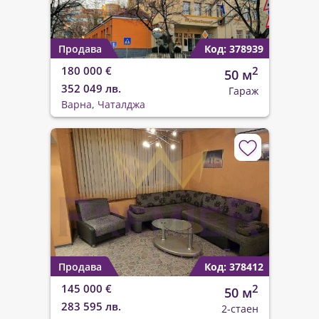
Продава
Код: 378939
180 000 €
2
50 м
352 049 лв.
Гараж
Варна, Чаталджа
Продава
Код: 378412
145 000 €
2
50 м
283 595 лв.
2-стаен