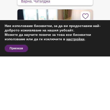
Варна, Чаталджа
Ние използваме бисквитки, за да ви предоставим най-
доброто изживяване на нашия уебсайт.
Можете да научите повече за това кои бисквитки
използваме или да ги изключите в
настройки
.
Приемам
Продава
Код: 374550
Разгледайте актуалните имоти за продажба в
179 000 €
2
63 м
Чаталджа, Варна и сравнете предложения според
350 094 лв.
2-стаен
Варна, Чаталджа
вашия бюджет, предпочитан тип имот и основни
изисквания.
При покупка на имот в Чаталджа, Варна е важно да
прецените не само характеристиките на самия
Виж повече
обект, но и конкретното му местоположение в