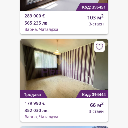
Код: 395451
289 000 €
2
103 м
565 235 лв.
3-стаен
Варна, Чаталджа
Продава
Код: 394444
179 990 €
2
66 м
352 030 лв.
3-стаен
Варна, Чаталджа