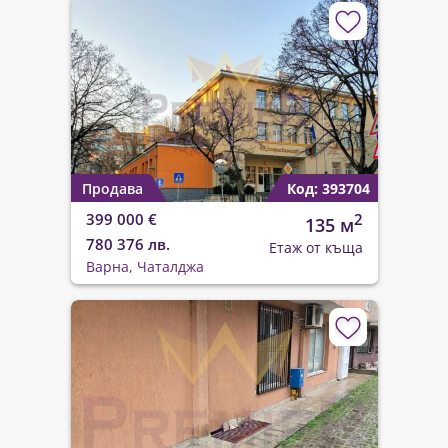
Продава
Код: 393704
399 000 €
2
135 м
780 376 лв.
Етаж от къща
Варна, Чаталджа