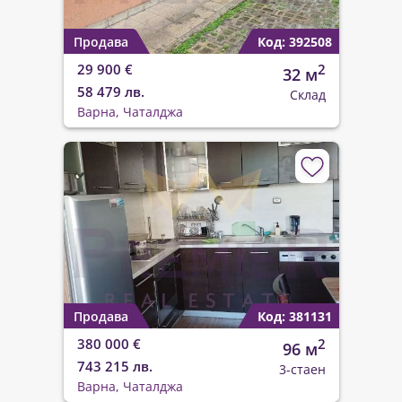
Продава
Код: 392508
29 900 €
2
32 м
58 479 лв.
Склад
Варна, Чаталджа
Продава
Код: 381131
380 000 €
2
96 м
743 215 лв.
3-стаен
Варна, Чаталджа