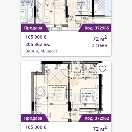
Продава
Код: 372965
105 000 €
2
72 м
205 362 лв.
2-стаен
Варна, Младост
Продава
Код: 372962
105 000 €
2
72 м