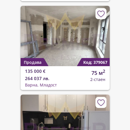
Продава
Код: 379067
135 000 €
2
75 м
264 037 лв.
2-стаен
Варна, Младост