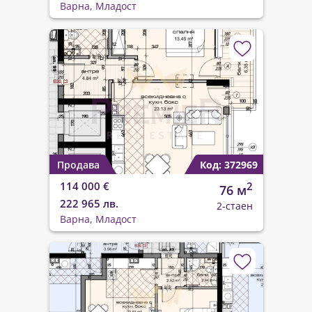
Варна, Младост
Продава
Код: 372969
114 000 €
2
76 м
222 965 лв.
2-стаен
Варна, Младост