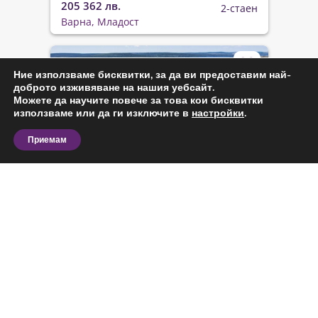
205 362 лв.
2-стаен
Варна, Младост
Ние използваме бисквитки, за да ви предоставим най-
доброто изживяване на нашия уебсайт.
Можете да научите повече за това кои бисквитки
използваме или да ги изключите в
настройки
.
Приемам
Код: 369693
Разгледайте актуалните предложения за двустаен
апартамент за продажба в Младост, Варна и
135 000 €
2
64 м
сравнете офертите според вашия бюджет,
264 037 лв.
2-стаен
Варна, Младост
предпочитана локация, площ и предназначение.
На тази страница ще откриете обяви за
конкретния тип имот в избрания район,
Виж повече
подходящи за лично ползване, бизнес дейност или
инвестиция.