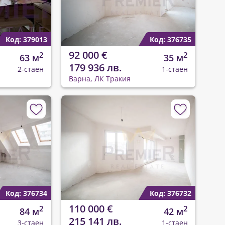
Код: 379013
Код: 376735
92 000 €
2
2
63 м
35 м
179 936 лв.
2-стаен
1-стаен
Варна, ЛК Тракия
Код: 376734
Код: 376732
110 000 €
2
2
84 м
42 м
215 141 лв.
3-стаен
1-стаен