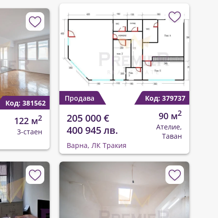
Продава
Код: 379737
Код: 381562
2
90 м
205 000 €
2
122 м
Ателие,
400 945 лв.
3-стаен
Таван
Варна, ЛК Тракия