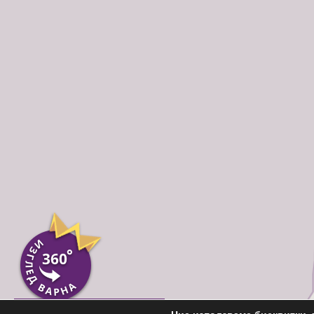
Пиши ни във Вайбър