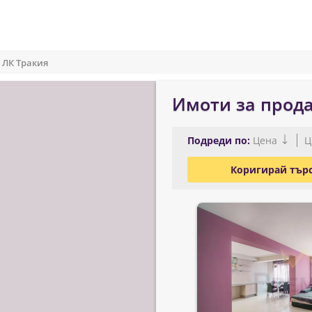
ЛК Тракия
Имоти за прода
Подреди по:
Цена
Ц
Коригирай тър