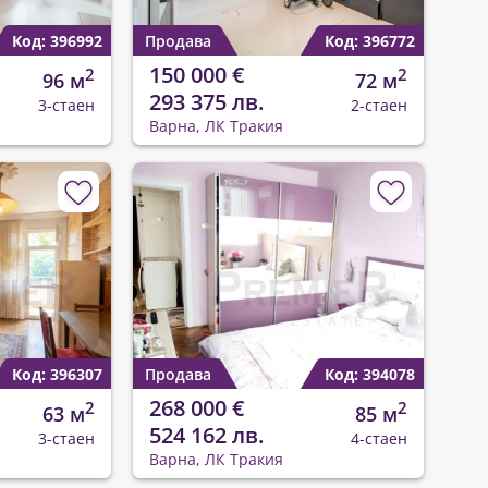
Код: 396992
Продава
Код: 396772
150 000 €
2
2
96 м
72 м
293 375 лв.
3-стаен
2-стаен
Варна, ЛК Тракия
Код: 396307
Продава
Код: 394078
268 000 €
2
2
63 м
85 м
524 162 лв.
3-стаен
4-стаен
Варна, ЛК Тракия