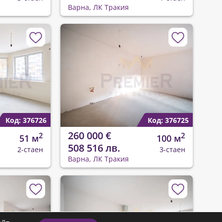
Варна, ЛК Тракия
Код: 376726
Код: 376725
260 000 €
2
2
51 м
100 м
508 516 лв.
2-стаен
3-стаен
Варна, ЛК Тракия