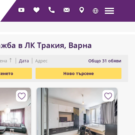
жба в ЛК Тракия, Варна
Oбщо 31 обяви
ена
Дата
Адрес
сенето
Ново търсене