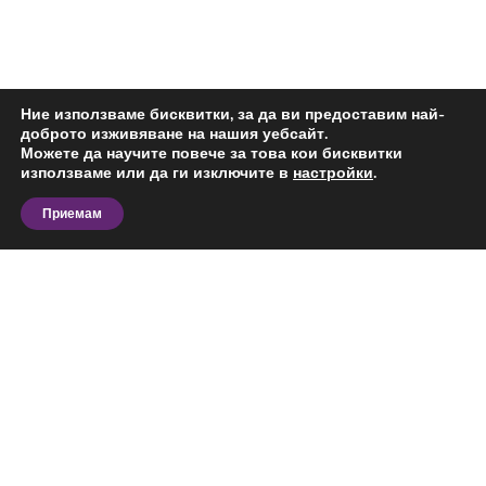
Ние използваме бисквитки, за да ви предоставим най-
доброто изживяване на нашия уебсайт.
Можете да научите повече за това кои бисквитки
използваме или да ги изключите в
настройки
.
Приемам
Разгледайте актуалните предложения за тристаен
апартамент за продажба в Спортна зала, Варна и
сравнете офертите според вашия бюджет,
предпочитана локация, площ и предназначение.
На тази страница ще откриете обяви за
конкретния тип имот в избрания район,
Виж повече
подходящи за лично ползване, бизнес дейност или
инвестиция.