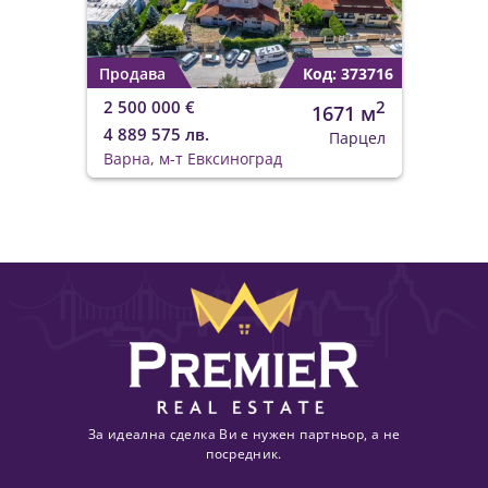
Продава
Код: 373716
2 500 000 €
2
1671 м
4 889 575 лв.
Парцел
Варна, м-т Евксиноград
За идеална сделка Ви е нужен партньор, а не
посредник.