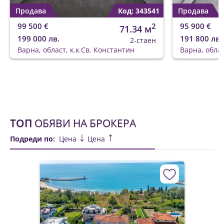
Продава
Код: 343541
Продава
99 500 €
2
95 900 €
71.34 м
199 000 лв.
191 800 лв.
2-стаен
Варна, област, к.к.Св. Константин
Варна, облас
ТОП
ОБЯВИ НА БРОКЕРА
Подреди по:
Цена
Цена