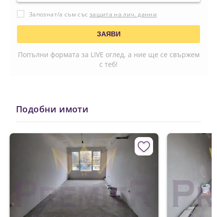
Запознат/а съм със
защита на лич. данни
Попълни формата за LIVE оглед, а ние ще се свържем
с теб!
Подобни имоти