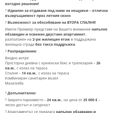
изгодно решение!
?
Идеален за отдаване под наем на нощувки – отлична
възвръщаемост през летния сезон
?
Възможност за обособяване на ВТОРА СПАЛНЯ!
Имоти Премиер представя на Вашето внимание
напълно
обзаведен и освежен двустаен апартамент
,
разположен на
2-ри жилищен етаж
в поддържана
жилищна сграда
без такса поддръжка
.
?
Разпределение:
Входно антре
Просторна дневна с кухненски бокс и трапезария –
26
кв.м.
, с излаз на тераса
Спалня –
14 кв.м.
, с излаз на тераса
Комбиниран санитарен възел
Маза/изба
?
Допълнително:
? Закрито паркомясто –
24 кв.м.
, на цена от
25 000 €
–
лесен достъп и сигурност
? Апартаментът се предлага
напълно обзаведен и