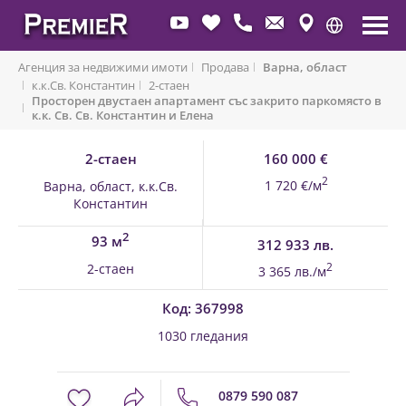
Агенция за недвижими имоти
Продава
Варна, област
к.к.Св. Константин
2-стаен
Просторен двустаен апартамент със закрито паркомясто в
Обратно към имоти
к.к. Св. Св. Константин и Елена
2-стаен
160 000 €
2
1 720 €/м
Варна, област, к.к.Св.
Константин
2
93 м
312 933 лв.
2-стаен
2
3 365 лв./м
Код: 367998
1030 гледания
0879 590 087