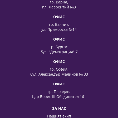
гр. Варна,
пл. Лаврентий №3
ОФИС
гр. Балчик,
ул. Приморска №14
ОФИС
гр. Бургас,
бул. "Демокрация" 7
ОФИС
гр. София,
бул. Александър Малинов № 33
ОФИС
гр. Пловдив,
Цар Борис III Обединител 161
ЗА НАС
Нашият екип