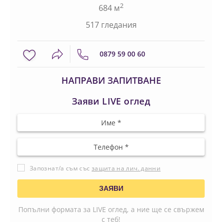
2
684 м
517 гледания
0879 59 00 60
НАПРАВИ ЗАПИТВАНЕ
Заяви LIVE оглед
Запознат/а съм със
защита на лич. данни
Попълни формата за LIVE оглед, а ние ще се свържем
с теб!