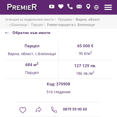
Агенция за недвижими имоти
Продава
Варна, област
с.Близнаци
Парцел
Равен парцел в с. Близнаци
Обратно към имоти
Парцел
65 000 €
2
95 €/м
Варна, област, с.Близнаци
2
684 м
127 129 лв.
Парцел
2
186 лв./м
Код: 370908
516 гледания
0879 59 00 60