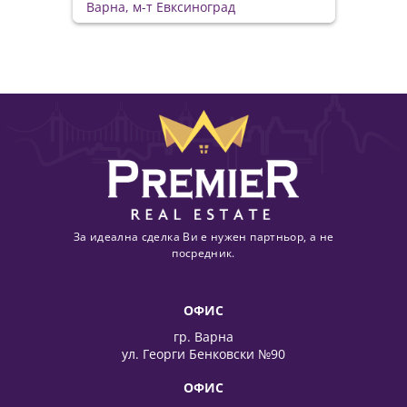
Варна, м-т Евксиноград
За идеална сделка Ви е нужен партньор, а не
посредник.
ОФИС
гр. Варна
ул. Георги Бенковски №90
ОФИС