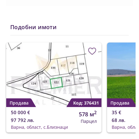
Подобни имоти
Продава
Код: 376431
Продава
50 000 €
2
35 €
578 м
97 792 лв.
68 лв.
Парцел
Варна, област, с.Близнаци
Варна, обла