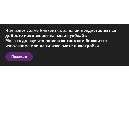
Ние използваме бисквитки, за да ви предоставим най-
доброто изживяване на нашия уебсайт.
Можете да научите повече за това кои бисквитки
използваме или да ги изключите в
настройки
.
Приемам
Разгледайте актуалните предложения за
четиристаен апартамент за продажба в
Манастирски Ливади, София и сравнете офертите
според вашия бюджет, предпочитана локация,
площ и предназначение. На тази страница ще
откриете обяви за конкретния тип имот в
Виж повече
избрания район, подходящи за лично ползване,
бизнес дейност или инвестиция.