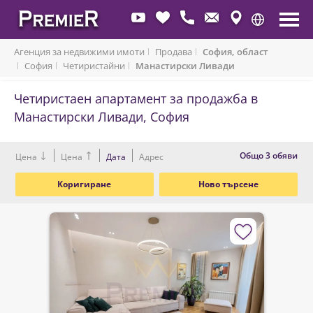
Агенция за недвижими имоти
Продава
София, област
София
Четиристайни
Манастирски Ливади
Четиристаен апартамент за продажба в
Манастирски Ливади, София
Oбщо 3 обяви
Цена
Цена
Дата
Адрес
Коригиране
Ново търсене